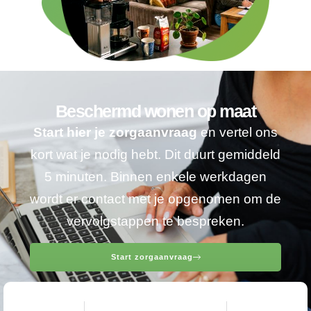
Beschermd wonen op maat
Start hier je zorgaanvraag
en vertel ons
kort wat je nodig hebt. Dit duurt gemiddeld
5 minuten. Binnen enkele werkdagen
wordt er contact met je opgenomen om de
vervolgstappen te bespreken.
Start zorgaanvraag