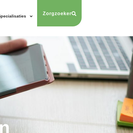
Zorgzoeker
pecialisaties
n