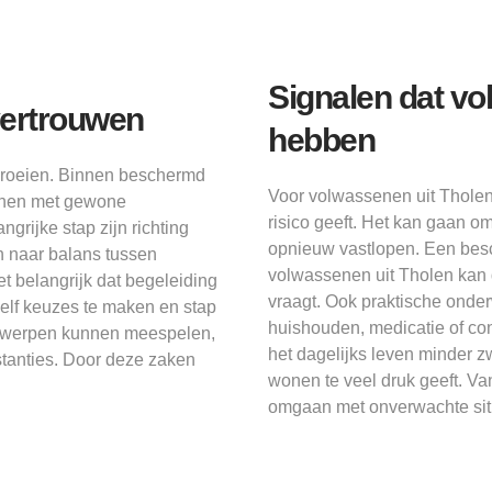
Signalen dat v
vertrouwen
hebben
 groeien. Binnen beschermd
Voor volwassenen uit Tholen
fenen met gewone
risico geeft. Het kan gaan o
rijke stap zijn richting
opnieuw vastlopen. Een besc
n naar balans tussen
volwassenen uit Tholen kan d
 belangrijk dat begeleiding
vraagt. Ook praktische onde
m zelf keuzes te maken en stap
huishouden, medicatie of co
erwerpen kunnen meespelen,
het dagelijks leven minder 
stanties. Door deze zaken
wonen te veel druk geeft. Va
omgaan met onverwachte sit