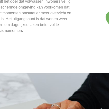
jft het doel dat volwassen inwoners veilig
beschermde omgeving kan voorkomen dat
ctmomenten ontstaat er meer overzicht en
g is. Het uitgangspunt is dat wonen weer
en om dagelijkse taken beter vol te
isismomenten.