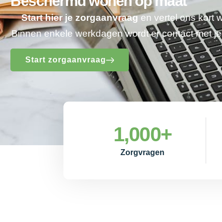
Beschermd wonen op maat
Start hier je zorgaanvraag
en vertel ons kort 
Binnen enkele werkdagen wordt er contact met 
Start zorgaanvraag
1,000
+
Zorgvragen