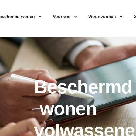
eschermd wonen
Voor wie
Woonvormen
S
Beschermd
wonen
volwassene