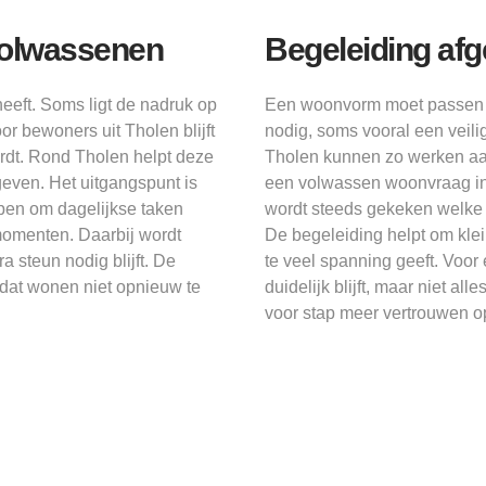
volwassenen
Begeleiding af
eeft. Soms ligt de nadruk op
Een woonvorm moet passen bi
or bewoners uit Tholen blijft
nodig, soms vooral een veil
ordt. Rond Tholen helpt deze
Tholen kunnen zo werken aan 
even. Het uitgangspunt is
een volwassen woonvraag in T
lpen om dagelijkse taken
wordt steeds gekeken welke af
smomenten. Daarbij wordt
De begeleiding helpt om kle
a steun nodig blijft. De
te veel spanning geeft. Voor
odat wonen niet opnieuw te
duidelijk blijft, maar niet al
voor stap meer vertrouwen o