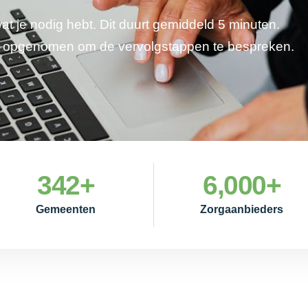
wat je nodig hebt. Dit duurt gemiddeld 5 minuten.
je opgenomen om de vervolgstappen te bespreken.
342
+
6,000
+
Gemeenten
Zorgaanbieders