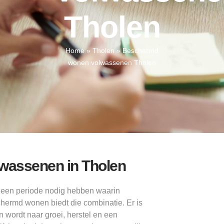
Tholen
Home
»
Tholen
»
Beschermd
wonen volwassenen Tholen
lwassenen in Tholen
 een periode nodig hebben waarin
ermd wonen biedt die combinatie. Er is
n wordt naar groei, herstel en een