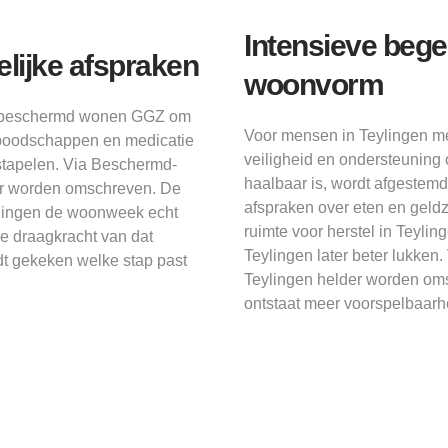
Intensieve bege
lijke afspraken
woonvorm
it beschermd wonen GGZ om
Voor mensen in Teylingen m
d boodschappen en medicatie
veiligheid en ondersteuning 
stapelen. Via Beschermd-
haalbaar is, wordt afgestemd
er worden omschreven. De
afspraken over eten en geld
Teylingen de woonweek echt
ruimte voor herstel in Teyli
de draagkracht van dat
Teylingen later beter lukke
dt gekeken welke stap past
Teylingen helder worden oms
ontstaat meer voorspelbaar