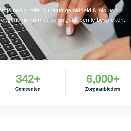
wat je nodig hebt. Dit duurt gemiddeld 5 minuten.
je opgenomen om de vervolgstappen te bespreken.
342
+
6,000
+
Gemeenten
Zorgaanbieders