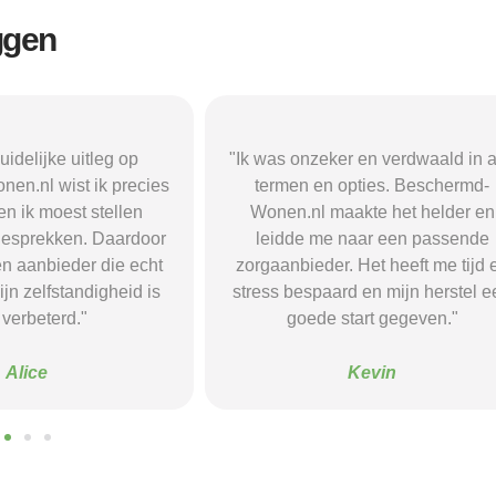
ggen
r en verdwaald in alle
"Beschermd-Wonen.nl hielp mij s
opties. Beschermd-
de juiste informatie te vinden e
akte het helder en
doorverwijzingen naar aanbieder
naar een passende
Dankzij hun site vond ik een ple
 Het heeft me tijd en
waar ik rust en structuur kreeg — 
d en mijn herstel een
voel me nu veel stabieler."
tart gegeven."
Sanne
Kevin