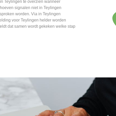
in Teylingen te overzien wanneer
 hoeven signalen niet in Teylingen
sproken worden. Via in Teylingen
lding voor Teylingen helder worden
geldt dat samen wordt gekeken welke stap