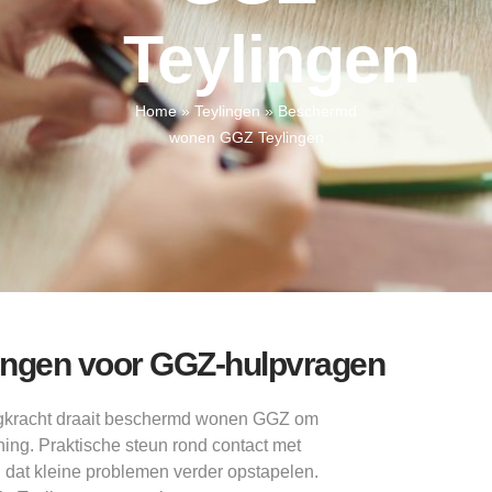
Teylingen
Home
»
Teylingen
»
Beschermd
wonen GGZ Teylingen
ingen voor GGZ-hulpvragen
agkracht draait beschermd wonen GGZ om
ing. Praktische steun rond contact met
 dat kleine problemen verder opstapelen.