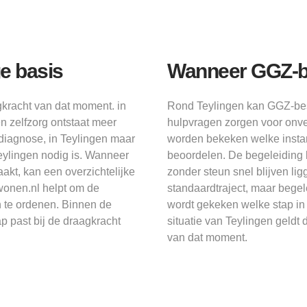
e basis
Wanneer GGZ-b
gkracht van dat moment. in
Rond Teylingen kan GGZ-be
 zelfzorg ontstaat meer
hulpvragen zorgen voor onvei
diagnose, in Teylingen maar
worden bekeken welke instan
eylingen nodig is. Wanneer
beoordelen. De begeleiding k
kt, kan een overzichtelijke
zonder steun snel blijven lig
wonen.nl helpt om de
standaardtraject, maar bege
n te ordenen. Binnen de
wordt gekeken welke stap in
p past bij de draagkracht
situatie van Teylingen geldt
van dat moment.