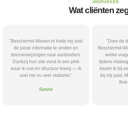
INDRUKKEN
Wat cliënten ze
"Door de duidelijke uitleg op
"Ik was onzeke
Beschermd-Wonen.nl wist ik precies
termen en 
welke vragen ik moest stellen
Wonen.nl ma
tijdens intakegesprekken. Daardoor
leidde me 
kwam ik bij een aanbieder die echt
zorgaanbieder.
bij mij past. Mijn zelfstandigheid is
stress bespaar
flink verbeterd."
goede s
Alice