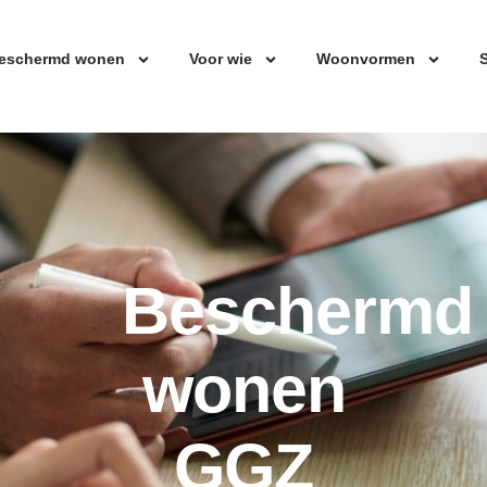
eschermd wonen
Voor wie
Woonvormen
S
Beschermd
wonen
GGZ