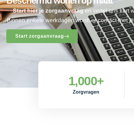
Beschermd wonen op maat
Start hier je zorgaanvraag
en vertel ons kort 
Binnen enkele werkdagen wordt er contact met 
Start zorgaanvraag
1,000
+
Zorgvragen