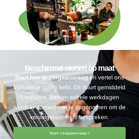
Beschermd wonen op maat
Start hier je zorgaanvraag
en vertel ons
kort wat je nodig hebt. Dit duurt gemiddeld
5 minuten. Binnen enkele werkdagen
wordt er contact met je opgenomen om de
vervolgstappen te bespreken.
Start zorgaanvraag