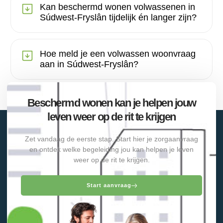
Kan beschermd wonen volwassenen in
Súdwest-Fryslân tijdelijk én langer zijn?
Hoe meld je een volwassen woonvraag
aan in Súdwest-Fryslân?
Beschermd wonen kan je helpen jouw
leven weer op de rit te krijgen
Zet vandaag de eerste stap. Start hier je zorgaanvraag
en ontdek welke begeleiding jou kan helpen je leven
weer op de rit te krijgen.
Start aanvraag