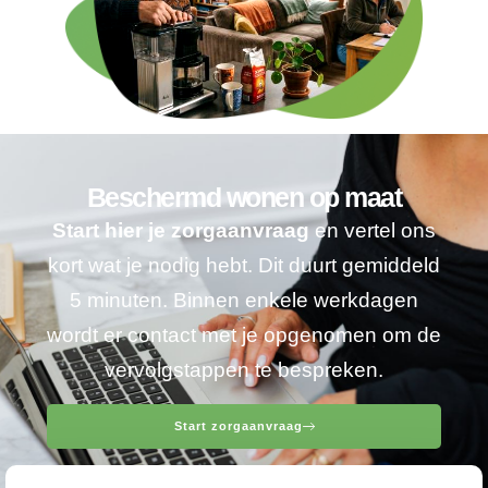
Beschermd wonen op maat
Start hier je zorgaanvraag
en vertel ons
kort wat je nodig hebt. Dit duurt gemiddeld
5 minuten. Binnen enkele werkdagen
wordt er contact met je opgenomen om de
vervolgstappen te bespreken.
Start zorgaanvraag