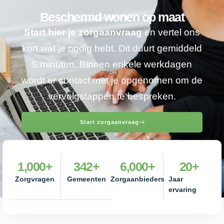
Beschermd wonen op maat
Start hier je zorgaanvraag
en vertel ons
kort wat je nodig hebt. Dit duurt gemiddeld
5 minuten. Binnen enkele werkdagen
wordt er contact met je opgenomen om de
vervolgstappen te bespreken.
Start zorgaanvraag
1,000
+
342
+
6,000
+
20
+
Zorgvragen
Gemeenten
Zorgaanbieders
Jaar
ervaring