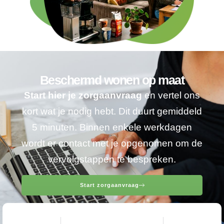
Beschermd wonen op maat
Start hier je zorgaanvraag
en vertel ons
kort wat je nodig hebt. Dit duurt gemiddeld
5 minuten. Binnen enkele werkdagen
wordt er contact met je opgenomen om de
vervolgstappen te bespreken.
Start zorgaanvraag