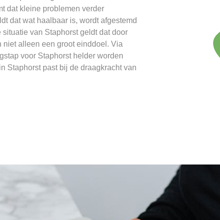
t dat kleine problemen verder
ldt dat wat haalbaar is, wordt afgestemd
 situatie van Staphorst geldt dat door
 niet alleen een groot einddoel. Via
gstap voor Staphorst helder worden
 Staphorst past bij de draagkracht van