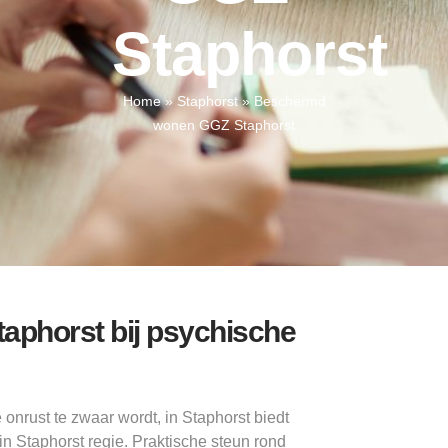
Staphorst
Home
»
Staphorst
»
Beschermd
wonen GGZ Staphorst
phorst bij psychische
 onrust te zwaar wordt, in Staphorst biedt
n Staphorst regie. Praktische steun rond