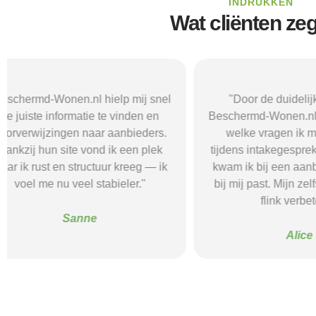
INDRUKKEN
Wat cliënten ze
"Door de duidelijke uitleg op
"Ik was onzeke
Beschermd-Wonen.nl wist ik precies
termen en 
welke vragen ik moest stellen
Wonen.nl ma
tijdens intakegesprekken. Daardoor
leidde me 
kwam ik bij een aanbieder die echt
zorgaanbieder.
bij mij past. Mijn zelfstandigheid is
stress bespaar
flink verbeterd."
goede s
Alice