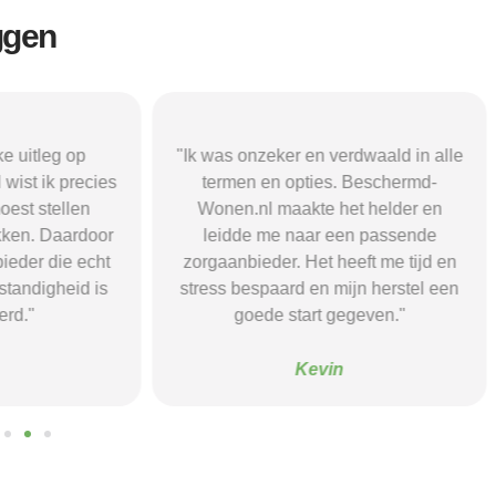
ggen
r en verdwaald in alle
"Beschermd-Wonen.nl hielp mij s
opties. Beschermd-
de juiste informatie te vinden e
akte het helder en
doorverwijzingen naar aanbieder
naar een passende
Dankzij hun site vond ik een ple
 Het heeft me tijd en
waar ik rust en structuur kreeg — 
d en mijn herstel een
voel me nu veel stabieler."
tart gegeven."
Sanne
Kevin