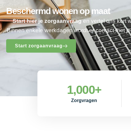
Beschermd wonen op maat
Start hier je zorgaanvraag
en vertel ons kort 
Binnen enkele werkdagen wordt er contact met 
Start zorgaanvraag
1,000
+
Zorgvragen