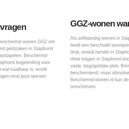
GGZ-wonen wann
nvragen
Als zelfstandig wonen in Sta
it beschermd wonen GGZ om
biedt een beschutte woonplek
ond geldzaken in Staphorst
druk, omdat herstel in Staph
 opstapelen. Beschermd-
ritme krijgen in Staphorst 
aphorst begeleiding voor
vaste, begrijpelijke plek. Bi
t wat haalbaar is, wordt
beschermend, maar stimuleer
ringen rond post openen
Beschermd-wonen.nl kan de i
omschreven.