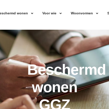
eschermd wonen
Voor wie
Woonvormen
S
Beschermd
wonen
GGZ