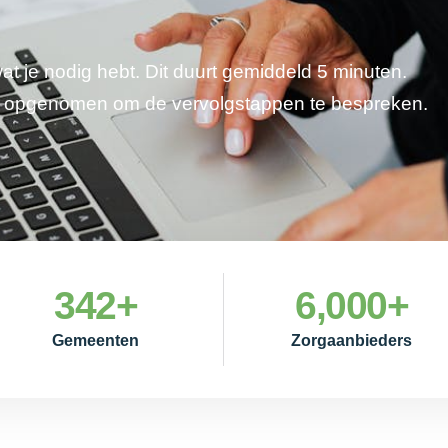
wat je nodig hebt. Dit duurt gemiddeld 5 minuten.
je opgenomen om de vervolgstappen te bespreken.
342
+
6,000
+
Gemeenten
Zorgaanbieders