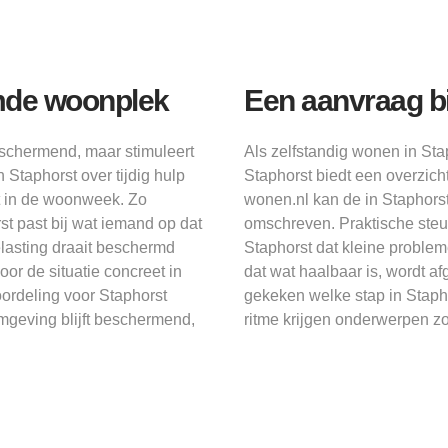
mde woonplek
Een aanvraag b
beschermend, maar stimuleert
Als zelfstandig wonen in Sta
 Staphorst over tijdig hulp
Staphorst biedt een overzic
st in de woonweek. Zo
wonen.nl kan de in Staphors
st past bij wat iemand op dat
omschreven. Praktische steu
lasting draait beschermd
Staphorst dat kleine problem
r de situatie concreet in
dat wat haalbaar is, wordt a
oordeling voor Staphorst
gekeken welke stap in Stapho
omgeving blijft beschermend,
ritme krijgen onderwerpen zoa