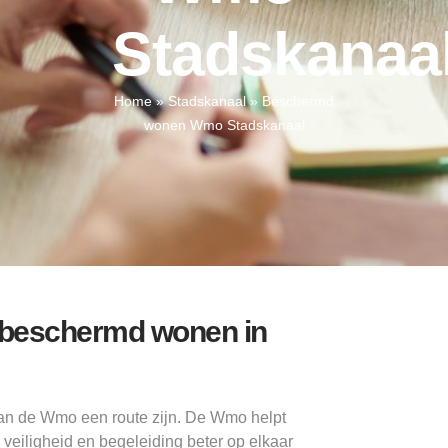
Stadskanaa
Home
»
Stadskanaal
»
Beschermd
wonen Wmo Stadskanaal
 beschermd wonen in
 kan de Wmo een route zijn. De Wmo helpt
veiligheid en begeleiding beter op elkaar