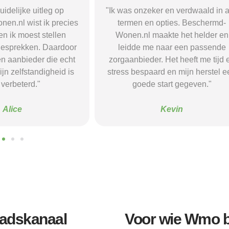
r en verdwaald in alle
"Beschermd-Wonen.nl hielp mij s
opties. Beschermd-
de juiste informatie te vinden e
akte het helder en
doorverwijzingen naar aanbieder
naar een passende
Dankzij hun site vond ik een ple
 Het heeft me tijd en
waar ik rust en structuur kreeg — 
d en mijn herstel een
voel me nu veel stabieler."
tart gegeven."
Sanne
Kevin
tadskanaal
Voor wie Wmo b