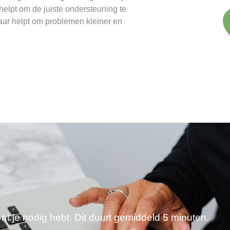
 helpt om de juiste ondersteuning te
aar helpt om problemen kleiner en
wat je nodig hebt. Dit duurt gemiddeld 5 minuten.