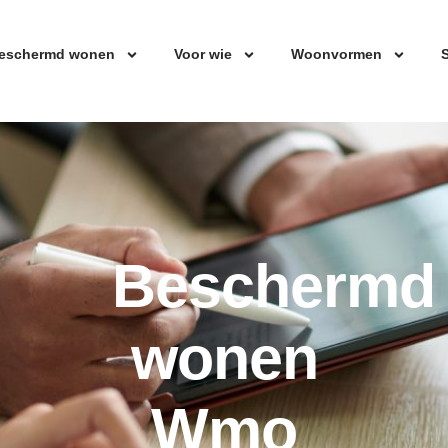
eschermd wonen
Voor wie
Woonvormen
S
Beschermd
wonen
Wmo