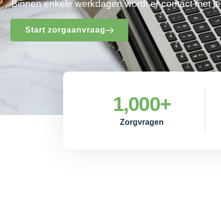
Binnen enkele werkdagen wordt er contact met 
Start zorgaanvraag
1,000
+
Zorgvragen