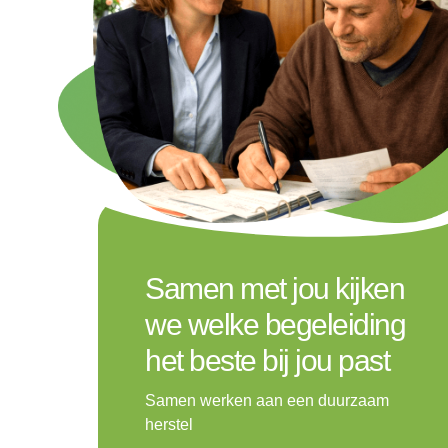
Samen met jou kijken
we welke begeleiding
het beste bij jou past
Samen werken aan een duurzaam
herstel