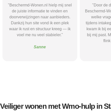
"Door de duidelijke uitleg op
"Ik was onzeke
Beschermd-Wonen.nl wist ik precies
termen en 
welke vragen ik moest stellen
Wonen.nl ma
tijdens intakegesprekken. Daardoor
leidde me 
kwam ik bij een aanbieder die echt
zorgaanbieder.
bij mij past. Mijn zelfstandigheid is
stress bespaar
flink verbeterd."
goede s
Alice
Veiliger wonen met Wmo-hulp in S