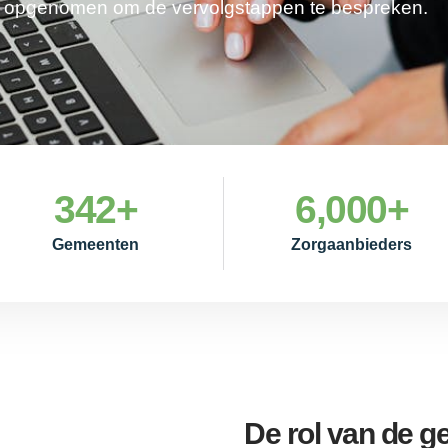
je opgenomen om de vervolgstappen te bespreken.
342
+
6,000
+
Gemeenten
Zorgaanbieders
De rol van de 