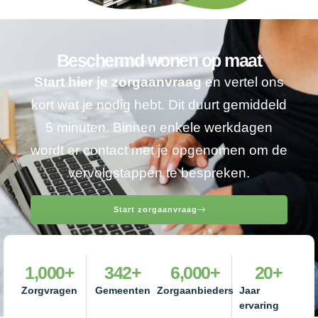
Beschermd wonen op maat
Start hier je zorgaanvraag
en vertel ons
kort wat je nodig hebt. Dit duurt gemiddeld
5 minuten. Binnen enkele werkdagen
wordt er contact met je opgenomen om de
vervolgstappen te bespreken.
Start zorgaanvraag
1,000
+
342
+
6,000
+
20
+
Zorgvragen
Gemeenten
Zorgaanbieders
Jaar
ervaring