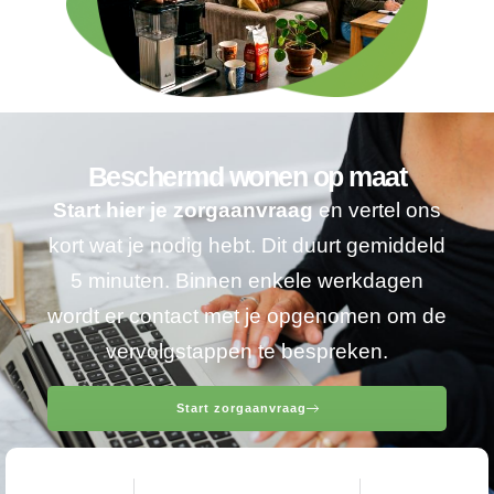
Beschermd wonen op maat
Start hier je zorgaanvraag
en vertel ons
kort wat je nodig hebt. Dit duurt gemiddeld
5 minuten. Binnen enkele werkdagen
wordt er contact met je opgenomen om de
vervolgstappen te bespreken.
Start zorgaanvraag