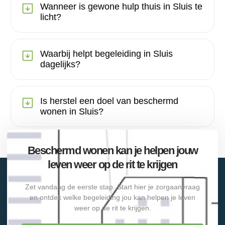
Wanneer is gewone hulp thuis in Sluis te
licht?
Waarbij helpt begeleiding in Sluis
dagelijks?
Is herstel een doel van beschermd
wonen in Sluis?
Beschermd wonen kan je helpen jouw
leven weer op de rit te krijgen
Zet vandaag de eerste stap. Start hier je zorgaanvraag
en ontdek welke begeleiding jou kan helpen je leven
weer op de rit te krijgen.