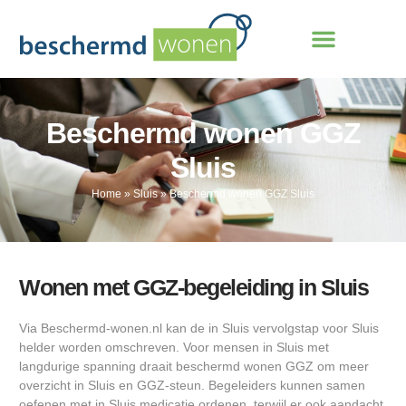
Beschermd wonen GGZ
Sluis
Home
»
Sluis
»
Beschermd wonen GGZ Sluis
Wonen met GGZ-begeleiding in Sluis
Via Beschermd-wonen.nl kan de in Sluis vervolgstap voor Sluis
helder worden omschreven. Voor mensen in Sluis met
langdurige spanning draait beschermd wonen GGZ om meer
overzicht in Sluis en GGZ-steun. Begeleiders kunnen samen
oefenen met in Sluis medicatie ordenen, terwijl er ook aandacht