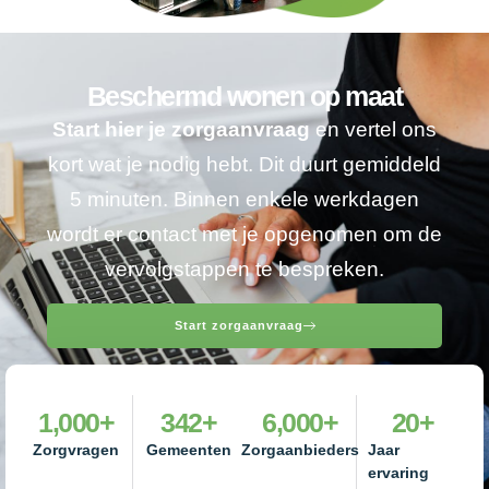
Beschermd wonen op maat
Start hier je zorgaanvraag
en vertel ons
kort wat je nodig hebt. Dit duurt gemiddeld
5 minuten. Binnen enkele werkdagen
wordt er contact met je opgenomen om de
vervolgstappen te bespreken.
Start zorgaanvraag
1,000
+
342
+
6,000
+
20
+
Zorgvragen
Gemeenten
Zorgaanbieders
Jaar
ervaring