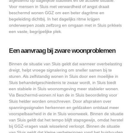
afgestemd op dagelijkse stabiliteit en de actuele situatie.
Voor mensen in Sluis met verwardheid of angst draait
beschermd wonen GGZ om een beter dagritme en
begeleiding dichtbij. In het dagelijks ritme krijgen
onderwerpen zoals zelfzorg en omgaan met in Sluis prikkels
een vaste, begrijpelijke plek.
Een aanvraag bij zware woonproblemen
Binnen de situatie van Sluis geldt dat wanneer overbelasting
dreigt, helpt vroege signalering om sneller samen bij te
sturen. Als zelfstandig wonen in Sluis door een moeilijke in
Sluis behandelgeschiedenis te zwaar wordt, in Sluis biedt
een stabiele in Sluis woonomgeving meer stabieler wonen.
Via Beschermd-wonen.nl kan de in Sluis beoordeling voor
Sluis helder worden omschreven. Door afspraken over
spanningssignalen herkennen en geldzaken ontstaat meer
voorspelbaarheid in de in Sluis woonweek. Binnen de situatie
van Sluis geldt dat het tempo blijft stapsgewijs, omdat herstel
bij GGZ-vragen vaak wisselend verloopt. Binnen de situatie
van Sluis geldt dat kleine verbeteringen rond het huishouden