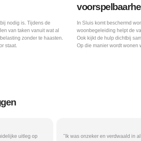
voorspelbaarhe
ij nodig is. Tijdens de
In Sluis komt beschermd wone
en van taken vanuit wat al
woonbegeleiding helpt de va
rbelasting zonder te haasten.
Ook kijkt de hulp dichtbij sa
r staat.
Op die manier wordt wonen w
ggen
r en verdwaald in alle
"Beschermd-Wonen.nl hielp mij s