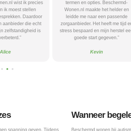
opties. Beschermd-
de juiste informatie te vinden e
akte het helder en
doorverwijzingen naar aanbieder
naar een passende
Dankzij hun site vond ik een ple
 Het heeft me tijd en
waar ik rust en structuur kreeg — 
d en mijn herstel een
voel me nu veel stabieler."
tart gegeven."
Sanne
Kevin
zes
Wanneer begelei
ngen spanning geven. Tijdens
Beschermd wonen bij autisme 