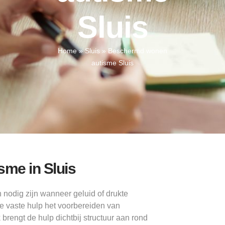
Sluis
Home
»
Sluis
»
Beschermd wonen
autisme Sluis
sme in Sluis
 nodig zijn wanneer geluid of drukte
e vaste hulp het voorbereiden van
rengt de hulp dichtbij structuur aan rond