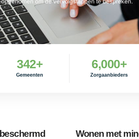
je opgenomen om de vervolgstappen te bespreken.
342
+
6,000
+
Gemeenten
Zorgaanbieders
e beschermd
Wonen met mind