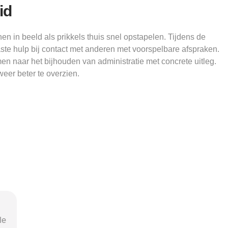
id
n in beeld als prikkels thuis snel opstapelen. Tijdens de
ste hulp bij contact met anderen met voorspelbare afspraken.
men naar het bijhouden van administratie met concrete uitleg.
eer beter te overzien.
nel
"Door de duidelijke uitleg op
"Ik was o