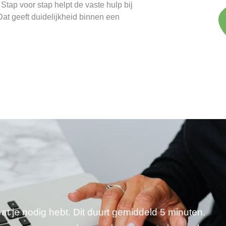
Stap voor stap helpt de vaste hulp bij
at geeft duidelijkheid binnen een
wat je nodig hebt. Dit duurt gemiddeld 5 minuten.