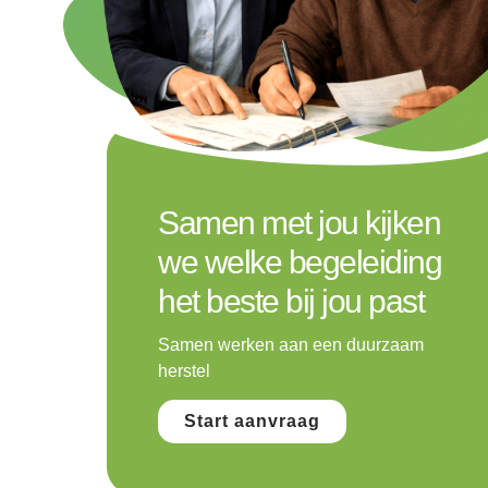
Samen met jou kijken
we welke begeleiding
het beste bij jou past
Samen werken aan een duurzaam
herstel
Start aanvraag