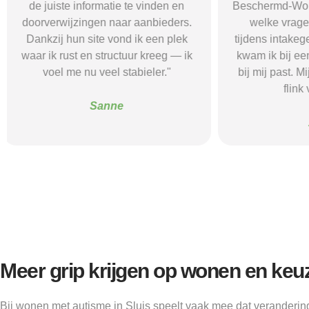
Beschermd-Wonen.nl wist ik precies
termen en 
welke vragen ik moest stellen
Wonen.nl ma
tijdens intakegesprekken. Daardoor
leidde me 
kwam ik bij een aanbieder die echt
zorgaanbieder.
bij mij past. Mijn zelfstandigheid is
stress bespaar
flink verbeterd."
goede s
Alice
Meer grip krijgen op wonen en keu
Bij wonen met autisme in Sluis speelt vaak mee dat veranderi