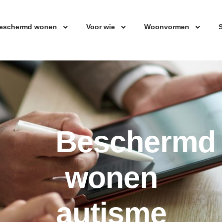
eschermd wonen
Voor wie
Woonvormen
S
Beschermd
wonen
autisme