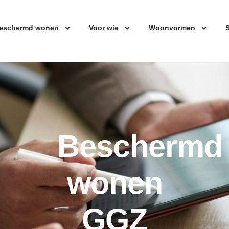
eschermd wonen
Voor wie
Woonvormen
S
Beschermd
wonen
GGZ