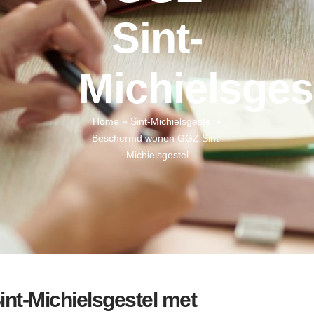
Sint-
Michielsges
Home
»
Sint-Michielsgestel
»
Beschermd wonen GGZ Sint-
Michielsgestel
nt-Michielsgestel met