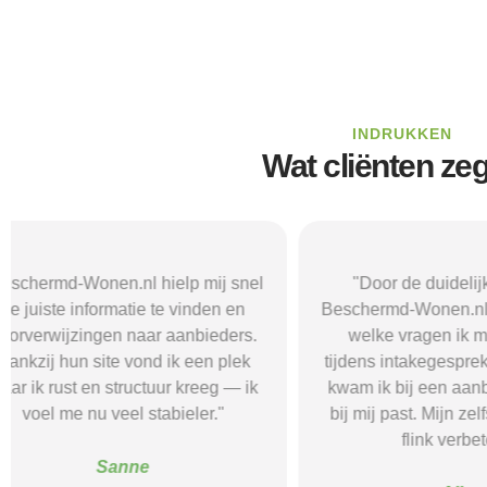
INDRUKKEN
Wat cliënten ze
"Door de duidelijke uitleg op
"Ik was onzeke
Beschermd-Wonen.nl wist ik precies
termen en 
welke vragen ik moest stellen
Wonen.nl ma
tijdens intakegesprekken. Daardoor
leidde me 
kwam ik bij een aanbieder die echt
zorgaanbieder.
bij mij past. Mijn zelfstandigheid is
stress bespaar
flink verbeterd."
goede s