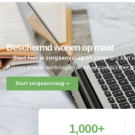
Beschermd wonen op maat
Start hier je zorgaanvraag
en vertel ons kort 
Binnen enkele werkdagen wordt er contact met 
Start zorgaanvraag
1,000
+