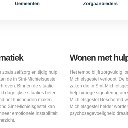
Gemeenten
Zorgaanbieders
ematiek
Wonen met hulp d
 zoals zelfzorg en tijdig hulp
Het tempo blijft zorgvuldig, 
an de in Sint-Michielsgestel
Michielsgestel verloopt. De b
hreven. Binnen de situatie
zaken die in Sint-Michielsges
t dagelijkse situaties beter
helpt vroege signalering om s
rond het huishouden maken
Michielsgestel Beschermd-won
ond Sint-Michielsgestel kan
Michielsgestel helder worde
eer emotionele instabiliteit
psychosegevoeligheid draai
erzicht.