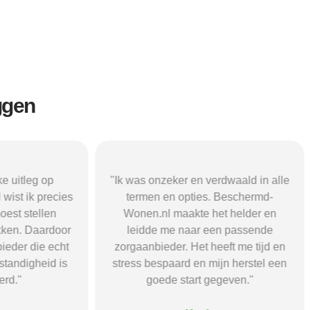
ggen
r en verdwaald in alle
"Beschermd-Wonen.nl hielp mij s
opties. Beschermd-
de juiste informatie te vinden e
akte het helder en
doorverwijzingen naar aanbieder
naar een passende
Dankzij hun site vond ik een ple
 Het heeft me tijd en
waar ik rust en structuur kreeg — 
d en mijn herstel een
voel me nu veel stabieler."
tart gegeven."
Sanne