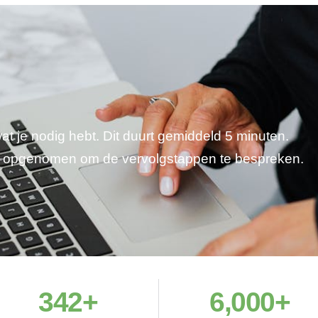
wat je nodig hebt. Dit duurt gemiddeld 5 minuten.
je opgenomen om de vervolgstappen te bespreken.
342
+
6,000
+