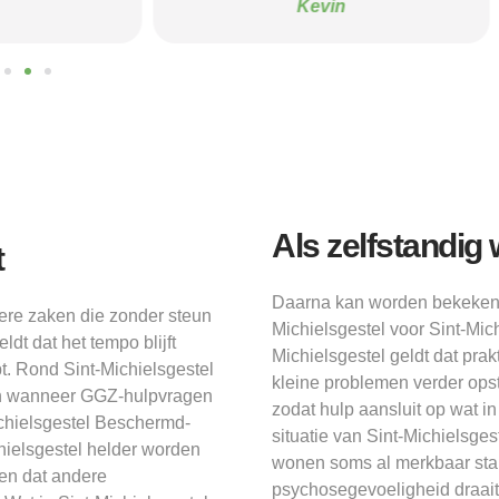
Kevin
Als zelfstandig
t
Daarna kan worden bekeken w
dere zaken die zonder steun
Michielsgestel voor Sint-Mic
ldt dat het tempo blijft
Michielsgestel geldt dat pr
t. Rond Sint-Michielsgestel
kleine problemen verder opst
jn wanneer GGZ-hulpvragen
zodat hulp aansluit op wat i
Michielsgestel Beschermd-
situatie van Sint-Michielsges
hielsgestel helder worden
wonen soms al merkbaar stab
en dat andere
psychosegevoeligheid draai