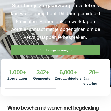
Start hier je zorgaanvraag
en vertel ons
kort wat je nodig hebt. Dit duurt gemiddeld
5 minuten. Binnen enkele werkdagen
wordt er contact met je opgenomen om de
vervolgstappen te bespreken.
Start zorgaanvraag
1,000
+
342
+
6,000
+
20
+
Zorgvragen
Gemeenten
Zorgaanbieders
Jaar
ervaring
Wmo beschermd wonen met begeleiding