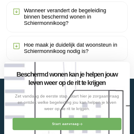
Wanneer verandert de begeleiding
binnen beschermd wonen in
Schiermonnikoog?
Hoe maak je duidelijk dat woonsteun in
Schiermonnikoog nodig is?
Beschermd wonen kan je helpen jouw
leven weer op de rit te krijgen
Zet vandaag de eerste stap. Start hier je zorgaanvraag
en ontdek welke begeleiding jou kan helpen je leven
weer op de rit te krijgen.
Start aanvraag