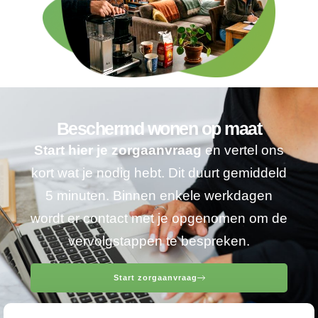
Beschermd wonen op maat
Start hier je zorgaanvraag
en vertel ons
kort wat je nodig hebt. Dit duurt gemiddeld
5 minuten. Binnen enkele werkdagen
wordt er contact met je opgenomen om de
vervolgstappen te bespreken.
Start zorgaanvraag