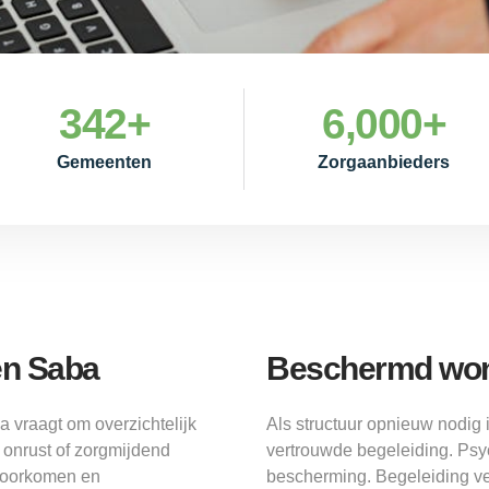
342
+
6,000
+
Gemeenten
Zorgaanbieders
en Saba
Beschermd wo
 vraagt om overzichtelijk
Als structuur opnieuw nodig
 onrust of zorgmijdend
vertrouwde begeleiding. Psyc
 voorkomen en
bescherming. Begeleiding ver