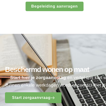
Begeleiding aanvragen
Beschermd wonen op maat
Start hier je zorgaanvraag
en vertel ons kort 
Binnen enkele werkdagen wordt er contact met 
Start zorgaanvraag