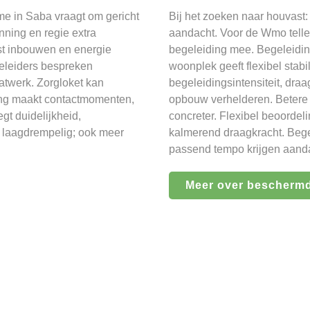
e in Saba vraagt om gericht
Bij het zoeken naar houvas
nning en regie extra
aandacht. Voor de Wmo tellen
ust inbouwen en energie
begeleiding mee. Begeleidin
geleiders bespreken
woonplek geeft flexibel stabi
twerk. Zorgloket kan
begeleidingsintensiteit, draa
ting maakt contactmomenten,
opbouw verhelderen. Betere 
gt duidelijkheid,
concreter. Flexibel beoordel
t laagdrempelig; ook meer
kalmerend draagkracht. Begel
passend tempo krijgen aand
Meer over bescherm