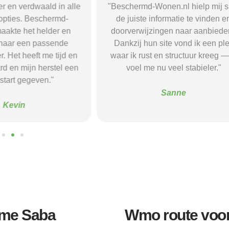
r en verdwaald in alle
"Beschermd-Wonen.nl hielp mij s
opties. Beschermd-
de juiste informatie te vinden e
akte het helder en
doorverwijzingen naar aanbieder
naar een passende
Dankzij hun site vond ik een ple
 Het heeft me tijd en
waar ik rust en structuur kreeg — 
d en mijn herstel een
voel me nu veel stabieler."
tart gegeven."
Sanne
Kevin
me Saba
Wmo route voo