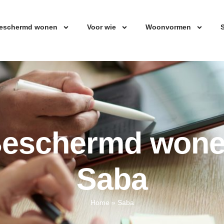
eschermd wonen
Voor wie
Woonvormen
S
eschermd won
Saba
Home
»
Saba