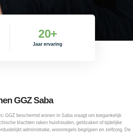
20
+
Jaar ervaring
nen GGZ Saba
 is: GGZ beschermd wonen in Saba vraagt om toegankelijk
hische klachten raken huishouden, geldzaken of tijdelijke
duidelijkt administratie, woonregels begrijpen en zelfzorg. De