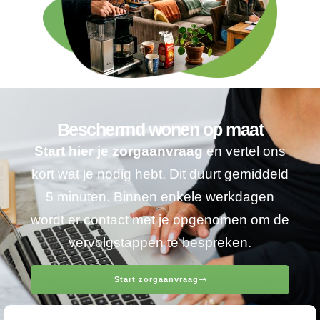
Beschermd wonen op maat
Start hier je zorgaanvraag
en vertel ons
kort wat je nodig hebt. Dit duurt gemiddeld
5 minuten. Binnen enkele werkdagen
wordt er contact met je opgenomen om de
vervolgstappen te bespreken.
Start zorgaanvraag