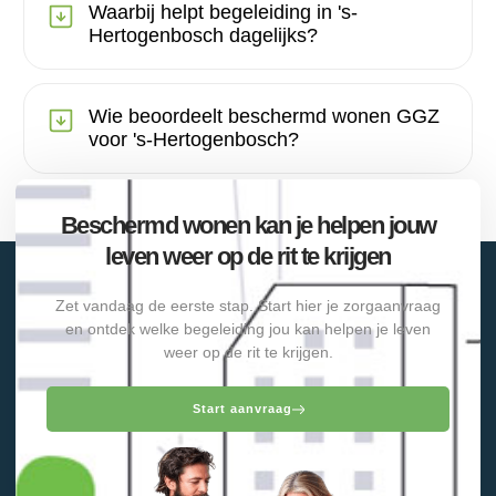
Waarbij helpt begeleiding in 's-
Hertogenbosch dagelijks?
Wie beoordeelt beschermd wonen GGZ
voor 's-Hertogenbosch?
Beschermd wonen kan je helpen jouw
leven weer op de rit te krijgen
Zet vandaag de eerste stap. Start hier je zorgaanvraag
en ontdek welke begeleiding jou kan helpen je leven
weer op de rit te krijgen.
Start aanvraag