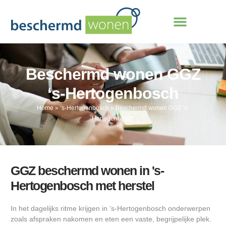
Beschermd wonen GGZ
‘s-Hertogenbosch
Home
»
‘s-Hertogenbosch
»
Beschermd wonen GGZ ‘s-
Hertogenbosch
GGZ beschermd wonen in 's-
Hertogenbosch met herstel
In het dagelijks ritme krijgen in ‘s-Hertogenbosch onderwerpen
zoals afspraken nakomen en eten een vaste, begrijpelijke plek.