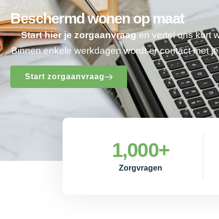
Beschermd wonen op maat
Start hier je zorgaanvraag
en vertel ons kort 
Binnen enkele werkdagen wordt er contact met 
Start zorgaanvraag
1,000
+
Zorgvragen