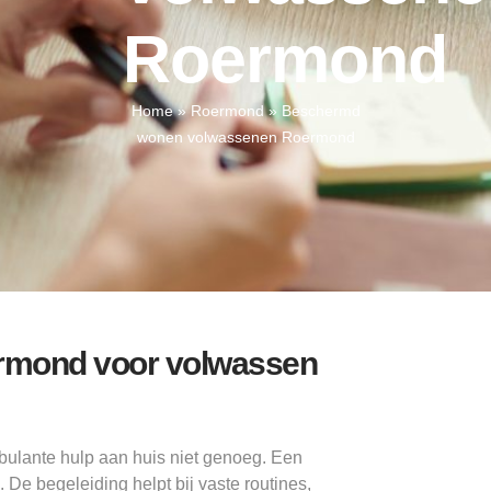
Roermond
Home
»
Roermond
»
Beschermd
wonen volwassenen Roermond
rmond voor volwassen
lante hulp aan huis niet genoeg. Een
e begeleiding helpt bij vaste routines,