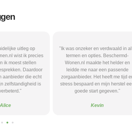
ggen
r en verdwaald in alle
"Beschermd-Wonen.nl hielp mij s
opties. Beschermd-
de juiste informatie te vinden e
akte het helder en
doorverwijzingen naar aanbieder
naar een passende
Dankzij hun site vond ik een ple
 Het heeft me tijd en
waar ik rust en structuur kreeg — 
d en mijn herstel een
voel me nu veel stabieler."
tart gegeven."
Sanne
Kevin