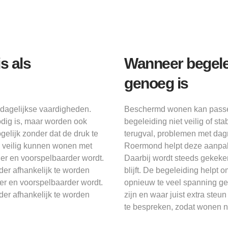
s als
Wanneer begelei
genoeg is
dagelijkse vaardigheden.
Beschermd wonen kan passen
dig is, maar worden ook
begeleiding niet veilig of st
gelijk zonder dat de druk te
terugval, problemen met dagr
rs veilig kunnen wonen met
Roermond helpt deze aanpak
ger en voorspelbaarder wordt.
Daarbij wordt steeds gekeken
der afhankelijk te worden
blijft. De begeleiding helpt
er en voorspelbaarder wordt.
opnieuw te veel spanning ge
der afhankelijk te worden
zijn en waar juist extra steu
te bespreken, zodat wonen ni