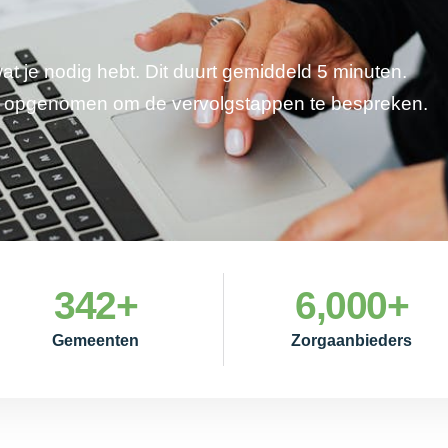
wat je nodig hebt. Dit duurt gemiddeld 5 minuten.
je opgenomen om de vervolgstappen te bespreken.
342
+
6,000
+
Gemeenten
Zorgaanbieders