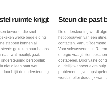
el ruimte krijgt
Steun die past 
sen bewoner die snel
De ondersteuning wordt afg
t gekeken welke begeleiding
het opbouwen van een ritme,
eine stappen kunnen al
contacten. Vanuit Roermond is
 steeds gekeken naar balans
Voor volwassenen uit Roermo
 naar wat moeilijk gaat,
energie vraagt. Een besche
e ondersteuning persoonlijk
opstapelen. Door vaste conta
t niet alleen naar wat
duidelijk wanneer extra hul
rdoor blijft de ondersteuning
problemen blijven opstapele
wordt sneller duidelijk wanne