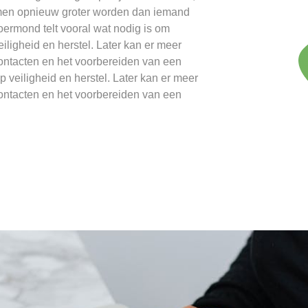
emen opnieuw groter worden dan iemand
ermond telt vooral wat nodig is om
eiligheid en herstel. Later kan er meer
ontacten en het voorbereiden van een
 veiligheid en herstel. Later kan er meer
ontacten en het voorbereiden van een