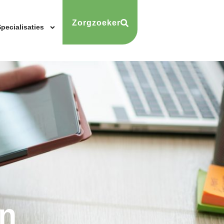
Zorgzoeker
pecialisaties
n