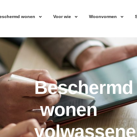
eschermd wonen
Voor wie
Woonvormen
S
Beschermd
wonen
volwassene