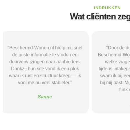
INDRUKKEN
Wat cliënten ze
"Door de duidelijke uitleg op
"Ik was onzeke
Beschermd-Wonen.nl wist ik precies
termen en 
welke vragen ik moest stellen
Wonen.nl ma
tijdens intakegesprekken. Daardoor
leidde me 
kwam ik bij een aanbieder die echt
zorgaanbieder.
bij mij past. Mijn zelfstandigheid is
stress bespaar
flink verbeterd."
goede s
Alice