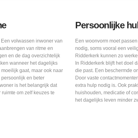
ne
Persoonlijke h
g. Een volwassen inwoner van
Een woonvorm moet passen bi
 aanbrengen van ritme en
nodig, soms vooral een veil
en en de dag overzichtelijk
Ridderkerk kunnen zo werken 
aken wanneer het dagelijks
In Ridderkerk blijft het doe
t moeilijk gaat, maar ook naar
die past. Een beschermde o
 persoonlijk en beter
Door vaste contactmomenten o
oner is het belangrijk dat
extra hulp nodig is. Ook pr
er ruimte om zelf keuzes te
huishouden, medicatie of co
het dagelijks leven minder z