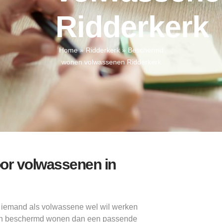
Ridderkerk
Home
»
Ridderkerk
»
Beschermd
wonen volwassenen Ridderkerk
or volwassenen in
l iemand als volwassene wel wil werken
 kan beschermd wonen dan een passende