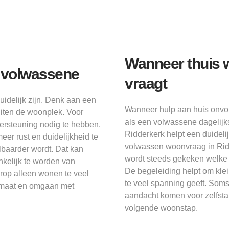
Wanneer thuis 
s volwassene
vraagt
uidelijk zijn. Denk aan een
Wanneer hulp aan huis onvol
uiten de woonplek. Voor
als een volwassene dagelijks 
ersteuning nodig te hebben.
Ridderkerk helpt een duideli
r rust en duidelijkheid te
volwassen woonvraag in Ridder
lbaarder wordt. Dat kan
wordt steeds gekeken welke af
nkelijk te worden van
De begeleiding helpt om kle
op alleen wonen te veel
te veel spanning geeft. Soms 
elmaat en omgaan met
aandacht komen voor zelfsta
volgende woonstap.