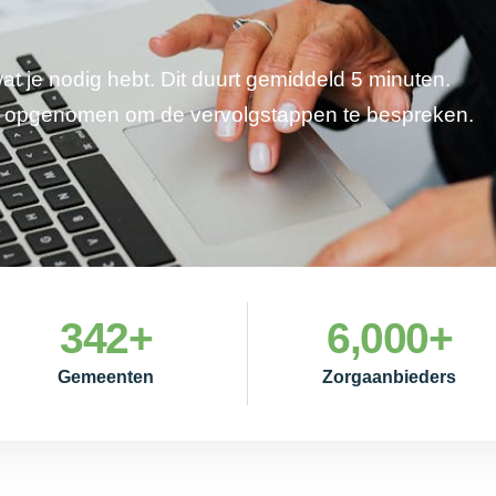
wat je nodig hebt. Dit duurt gemiddeld 5 minuten.
je opgenomen om de vervolgstappen te bespreken.
342
+
6,000
+
Gemeenten
Zorgaanbieders