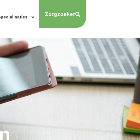
Zorgzoeker
pecialisaties
n