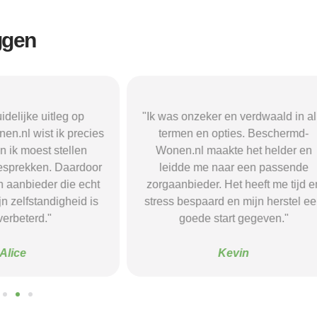
ggen
r en verdwaald in alle
"Beschermd-Wonen.nl hielp mij s
opties. Beschermd-
de juiste informatie te vinden e
akte het helder en
doorverwijzingen naar aanbieder
naar een passende
Dankzij hun site vond ik een ple
 Het heeft me tijd en
waar ik rust en structuur kreeg — 
d en mijn herstel een
voel me nu veel stabieler."
tart gegeven."
Sanne
Kevin