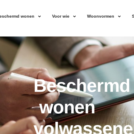
eschermd wonen
Voor wie
Woonvormen
S
Beschermd
wonen
volwassene