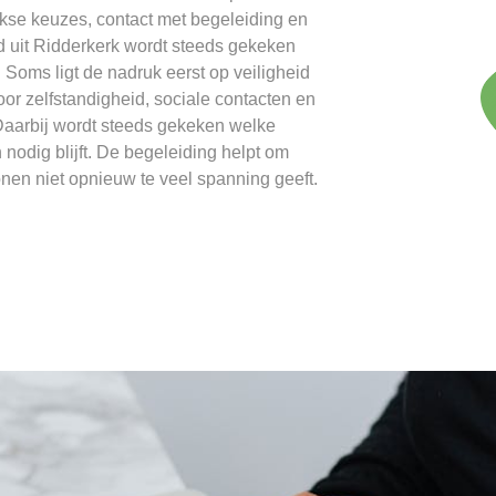
lijkse keuzes, contact met begeleiding en
d uit Ridderkerk wordt steeds gekeken
Soms ligt de nadruk eerst op veiligheid
or zelfstandigheid, sociale contacten en
aarbij wordt steeds gekeken welke
 nodig blijft. De begeleiding helpt om
nen niet opnieuw te veel spanning geeft.