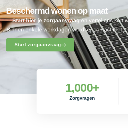
Beschermd wonen op maat
Start hier je zorgaanvraag
en vertel ons kort 
Binnen enkele werkdagen wordt er contact met 
Start zorgaanvraag
1,000
+
Zorgvragen