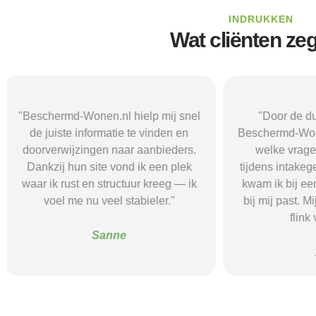
INDRUKKEN
Wat cliënten ze
"Door de duidelijke uitleg op
"Ik was onzeke
Beschermd-Wonen.nl wist ik precies
termen en 
welke vragen ik moest stellen
Wonen.nl ma
tijdens intakegesprekken. Daardoor
leidde me 
kwam ik bij een aanbieder die echt
zorgaanbieder.
bij mij past. Mijn zelfstandigheid is
stress bespaar
flink verbeterd."
goede s
Alice