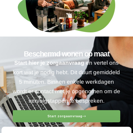
Beschermd wonen op maat
Start hier je zorgaanvraag
en vertel ons
kort wat je nodig hebt. Dit duurt gemiddeld
5 minuten. Binnen enkele werkdagen
wordt er contact met je opgenomen om de
vervolgstappen te bespreken.
Start zorgaanvraag