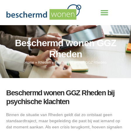
Beschermd wonen GGZ
Rheden
Home
»
Rheden
»
Beschermd wonen GGZ Rheden
Beschermd wonen GGZ Rheden bij
psychische klachten
Binnen de situatie van Rheden geldt dat zo ontstaat geen
standaardtraject, maar begeleiding die past bij wat iemand op
dat moment aankan. Als een crisis terugkomt, hoeven signalen