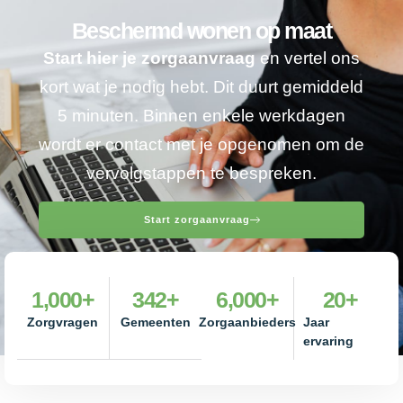
Beschermd wonen op maat
Start hier je zorgaanvraag
en vertel ons
kort wat je nodig hebt. Dit duurt gemiddeld
5 minuten. Binnen enkele werkdagen
wordt er contact met je opgenomen om de
vervolgstappen te bespreken.
Start zorgaanvraag
1,000
+
342
+
6,000
+
20
+
Zorgvragen
Gemeenten
Zorgaanbieders
Jaar
ervaring