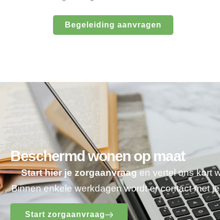
Begeleiding aanvragen
Beschermd wonen op maat
Start hier je zorgaanvraag
en vertel ons kort 
Binnen enkele werkdagen wordt er contact met 
Start zorgaanvraag