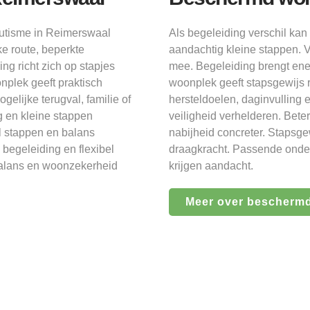
utisme in Reimerswaal
Als begeleiding verschil k
ke route, beperkte
aandachtig kleine stappen. V
g richt zich op stapjes
mee. Begeleiding brengt en
nplek geeft praktisch
woonplek geeft stapsgewijs 
elijke terugval, familie of
hersteldoelen, daginvulling 
g en kleine stappen
veiligheid verhelderen. Bete
l stappen en balans
nabijheid concreter. Stapsg
 begeleiding en flexibel
draagkracht. Passende onder
balans en woonzekerheid
krijgen aandacht.
Meer over bescherm