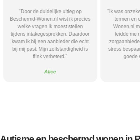
"Door de duidelijke uitleg op
"Ik was onzeke
Beschermd-Wonen.nl wist ik precies
termen en 
welke vragen ik moest stellen
Wonen.nl ma
tijdens intakegesprekken. Daardoor
leidde me 
kwam ik bij een aanbieder die echt
zorgaanbieder.
bij mij past. Mijn zelfstandigheid is
stress bespaar
flink verbeterd."
goede s
Alice
Autisme en beschermd wonen in 