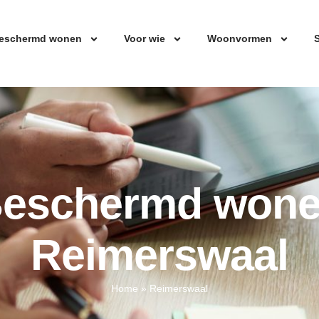
eschermd wonen
Voor wie
Woonvormen
S
eschermd won
Reimerswaal
Home
»
Reimerswaal