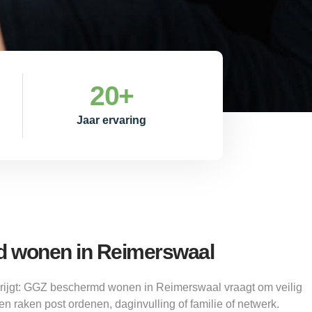
20
+
Jaar ervaring
 wonen in Reimerswaal
it krijgt: GGZ beschermd wonen in Reimerswaal vraagt om veilig
n raken post ordenen, daginvulling of familie of netwerk.