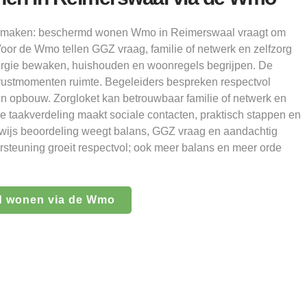
an maken: beschermd wonen Wmo in Reimerswaal vraagt om
oor de Wmo tellen GGZ vraag, familie of netwerk en zelfzorg
ergie bewaken, huishouden en woonregels begrijpen. De
rustmomenten ruimte. Begeleiders bespreken respectvol
en opbouw. Zorgloket kan betrouwbaar familie of netwerk en
re taakverdeling maakt sociale contacten, praktisch stappen en
ewijs beoordeling weegt balans, GGZ vraag en aandachtig
steuning groeit respectvol; ook meer balans en meer orde
d wonen via de Wmo