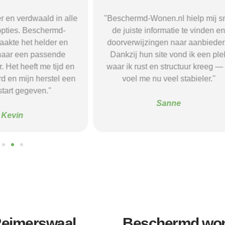
r en verdwaald in alle
"Beschermd-Wonen.nl hielp mij s
opties. Beschermd-
de juiste informatie te vinden e
akte het helder en
doorverwijzingen naar aanbieder
naar een passende
Dankzij hun site vond ik een ple
 Het heeft me tijd en
waar ik rust en structuur kreeg — 
d en mijn herstel een
voel me nu veel stabieler."
tart gegeven."
Sanne
Kevin
Reimerswaal
Beschermd won