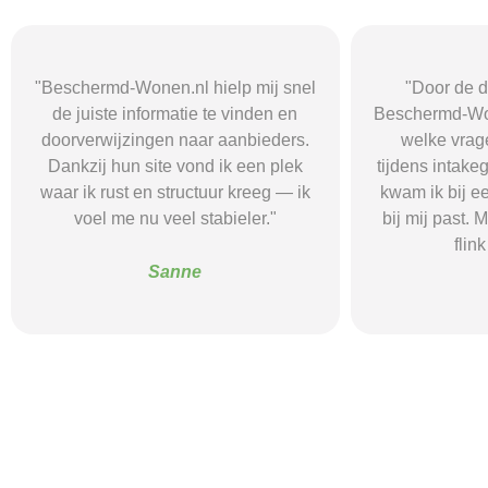
"Door de duidelijke uitleg op
"Ik was onzeke
Beschermd-Wonen.nl wist ik precies
termen en 
welke vragen ik moest stellen
Wonen.nl ma
tijdens intakegesprekken. Daardoor
leidde me 
kwam ik bij een aanbieder die echt
zorgaanbieder.
bij mij past. Mijn zelfstandigheid is
stress bespaar
flink verbeterd."
goede s
Alice