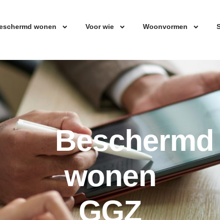
eschermd wonen
Voor wie
Woonvormen
S
Beschermd
wonen
GGZ