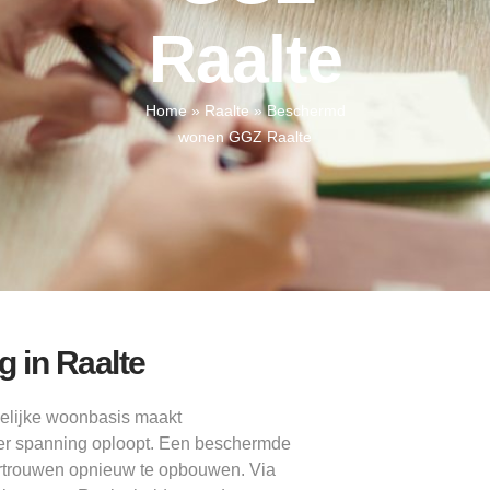
Raalte
Home
»
Raalte
»
Beschermd
wonen GGZ Raalte
g in Raalte
delijke woonbasis maakt
eer spanning oploopt. Een beschermde
ertrouwen opnieuw te opbouwen. Via