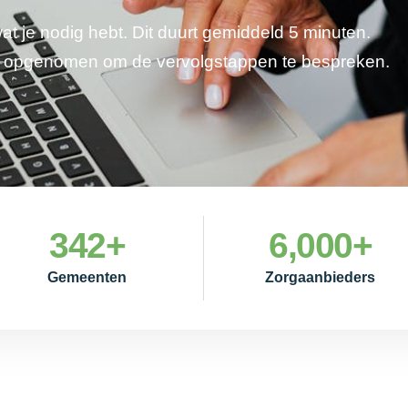
wat je nodig hebt. Dit duurt gemiddeld 5 minuten.
je opgenomen om de vervolgstappen te bespreken.
342
+
6,000
+
Gemeenten
Zorgaanbieders