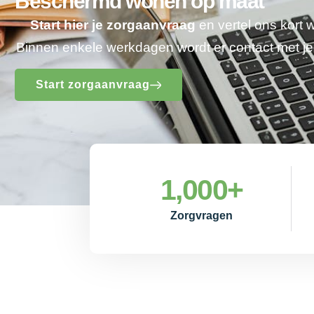
Beschermd wonen op maat
Start hier je zorgaanvraag
en vertel ons kort 
Binnen enkele werkdagen wordt er contact met 
Start zorgaanvraag
1,000
+
Zorgvragen