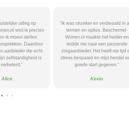
r en verdwaald in alle
"Beschermd-Wonen.nl hielp mij s
opties. Beschermd-
de juiste informatie te vinden e
akte het helder en
doorverwijzingen naar aanbieder
naar een passende
Dankzij hun site vond ik een ple
 Het heeft me tijd en
waar ik rust en structuur kreeg — 
d en mijn herstel een
voel me nu veel stabieler."
tart gegeven."
Sanne
Kevin