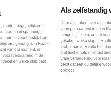
Als zelfstandig
t
Door afspraken over afspra
jkheden begrijpelijk en in
voorspelbaarheid in de in Ra
oor trauma of spanning te
tempo blijft klein, omdat he
er ruimte voor herstel. Een
gekeken welke stap in Raalte
ijk niet genoeg is in Raalte.
problemen in Raalte het ritm
acht van dat moment. in
praktische hulp uitkomst bi
er voorspelbaarheid in de
vraagverheldering voor Raal
t gekeken welke stap past
geldt dat een duidelijke wo
oploopt.