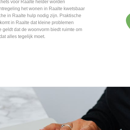
chets voor Raalte helder worden
tregeling het wonen in Raalte kwetsbaar
e in Raalte hulp nodig zijn. Praktische
rkomt in Raalte dat kleine problemen
te geldt dat de woonvorm biedt ruimte om
t alles tegelijk moet.