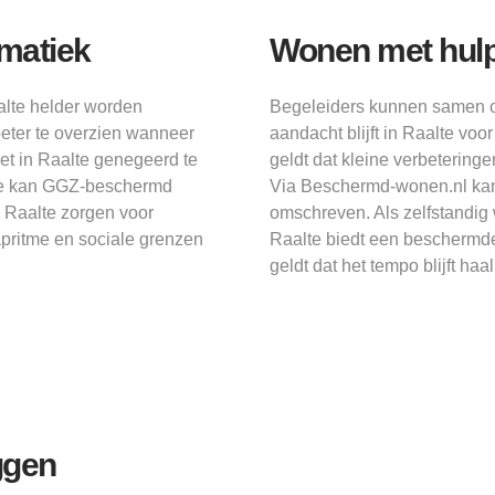
ematiek
Wonen met hulp d
alte helder worden
Begeleiders kunnen samen oe
eter te overzien wanneer
aandacht blijft in Raalte voo
et in Raalte genegeerd te
geldt dat kleine verbeterin
te kan GGZ-beschermd
Via Beschermd-wonen.nl kan 
 Raalte zorgen voor
omschreven. Als zelfstandig
aapritme en sociale grenzen
Raalte biedt een beschermde 
geldt dat het tempo blijft ha
ggen