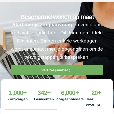
Beschermd wonen op maat
Start hier je zorgaanvraag
en vertel ons
kort wat je nodig hebt. Dit duurt gemiddeld
5 minuten. Binnen enkele werkdagen
wordt er contact met je opgenomen om de
vervolgstappen te bespreken.
Start zorgaanvraag
1,000
+
342
+
6,000
+
20
+
Zorgvragen
Gemeenten
Zorgaanbieders
Jaar
ervaring