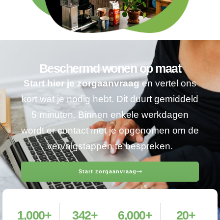
Beschermd wonen op maat
Start hier je zorgaanvraag
en vertel ons
kort wat je nodig hebt. Dit duurt gemiddeld
5 minuten. Binnen enkele werkdagen
wordt er contact met je opgenomen om de
vervolgstappen te bespreken.
Start zorgaanvraag
1,000
+
342
+
6,000
+
20
+