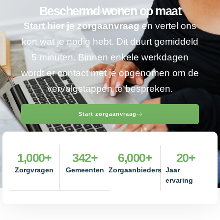
Beschermd wonen op maat
Start hier je zorgaanvraag
en vertel ons
kort wat je nodig hebt. Dit duurt gemiddeld
5 minuten. Binnen enkele werkdagen
wordt er contact met je opgenomen om de
vervolgstappen te bespreken.
Start zorgaanvraag
1,000
+
342
+
6,000
+
20
+
Zorgvragen
Gemeenten
Zorgaanbieders
Jaar
ervaring