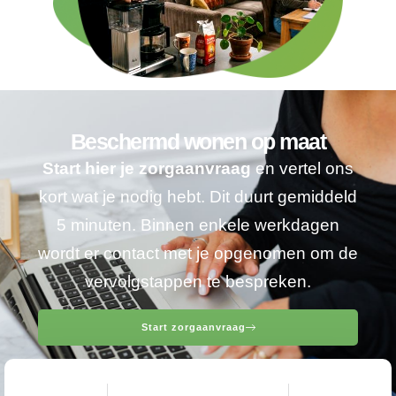
Beschermd wonen op maat
Start hier je zorgaanvraag
en vertel ons
kort wat je nodig hebt. Dit duurt gemiddeld
5 minuten. Binnen enkele werkdagen
wordt er contact met je opgenomen om de
vervolgstappen te bespreken.
Start zorgaanvraag