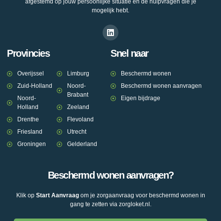
afgestemd op jouw persoonlijke situatie en de hulpvragen die je
mogelijk hebt.
Provincies
Snel naar
Overijssel
Limburg
Beschermd wonen
Zuid-Holland
Noord-
Beschermd wonen aanvragen
Brabant
Noord-
Eigen bijdrage
Holland
Zeeland
Drenthe
Flevoland
Friesland
Utrecht
Groningen
Gelderland
Beschermd wonen aanvragen?
Klik op
Start Aanvraag
om je zorgaanvraag voor beschermd wonen in
gang te zetten via zorgloket.nl.