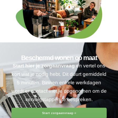
Beschermd wonen op maat
Start hier je zorgaanvraag
en vertel ons
kort wat je nodig hebt. Dit duurt gemiddeld
5 minuten. Binnen enkele werkdagen
wordt er contact met je opgenomen om de
vervolgstappen te bespreken.
Start zorgaanvraag