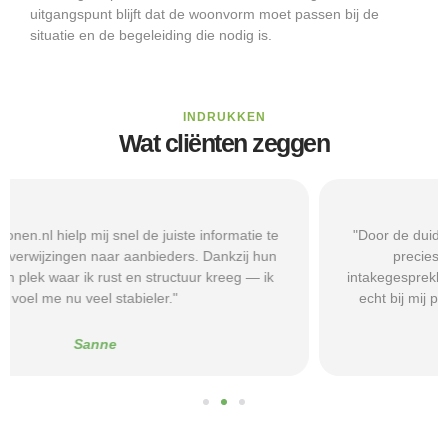
uitgangspunt blijft dat de woonvorm moet passen bij de
situatie en de begeleiding die nodig is.
INDRUKKEN
Wat cliënten zeggen
"Door de duidelijke uitleg op Beschermd-Wonen.nl wist ik
precies welke vragen ik moest stellen tijdens
intakegesprekken. Daardoor kwam ik bij een aanbieder die
echt bij mij past. Mijn zelfstandigheid is flink verbeterd."
Alice