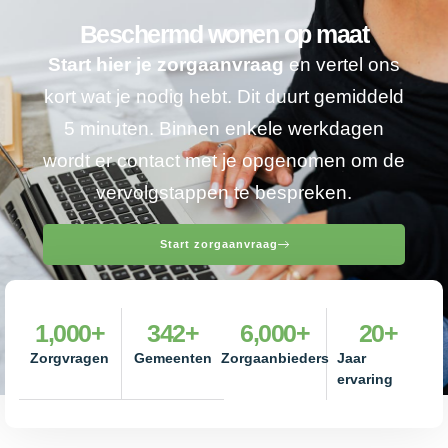
Beschermd wonen op maat
Start hier je zorgaanvraag
en vertel ons
kort wat je nodig hebt. Dit duurt gemiddeld
5 minuten. Binnen enkele werkdagen
wordt er contact met je opgenomen om de
vervolgstappen te bespreken.
Start zorgaanvraag
1,000
+
342
+
6,000
+
20
+
Zorgvragen
Gemeenten
Zorgaanbieders
Jaar
ervaring