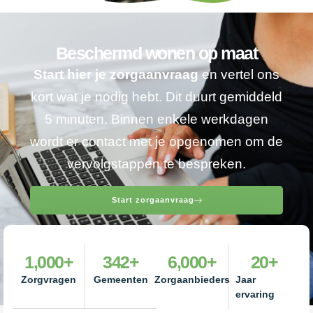
Beschermd wonen op maat
Start hier je zorgaanvraag
en vertel ons
kort wat je nodig hebt. Dit duurt gemiddeld
5 minuten. Binnen enkele werkdagen
wordt er contact met je opgenomen om de
vervolgstappen te bespreken.
Start zorgaanvraag
1,000
+
342
+
6,000
+
20
+
Zorgvragen
Gemeenten
Zorgaanbieders
Jaar
ervaring