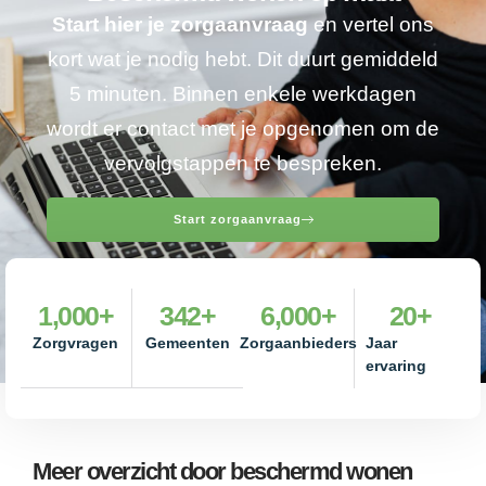
Start hier je zorgaanvraag
en vertel ons
kort wat je nodig hebt. Dit duurt gemiddeld
5 minuten. Binnen enkele werkdagen
wordt er contact met je opgenomen om de
vervolgstappen te bespreken.
Start zorgaanvraag
1,000
+
342
+
6,000
+
20
+
Zorgvragen
Gemeenten
Zorgaanbieders
Jaar
ervaring
Meer overzicht door beschermd wonen