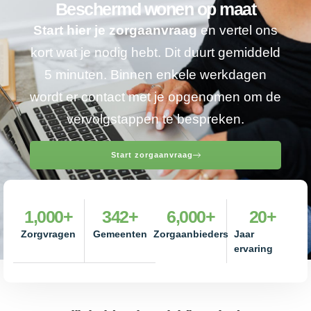
Beschermd wonen op maat
Start hier je zorgaanvraag
en vertel ons
kort wat je nodig hebt. Dit duurt gemiddeld
5 minuten. Binnen enkele werkdagen
wordt er contact met je opgenomen om de
vervolgstappen te bespreken.
Start zorgaanvraag
1,000
+
342
+
6,000
+
20
+
Zorgvragen
Gemeenten
Zorgaanbieders
Jaar
ervaring