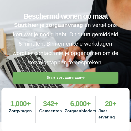
Beschermd wonen op maat
Start hier je zorgaanvraag
en vertel ons
kort wat je nodig hebt. Dit duurt gemiddeld
5 minuten. Binnen enkele werkdagen
wordt er contact met je opgenomen om de
vervolgstappen te bespreken.
Start zorgaanvraag
1,000
+
342
+
6,000
+
20
+
Zorgvragen
Gemeenten
Zorgaanbieders
Jaar
ervaring