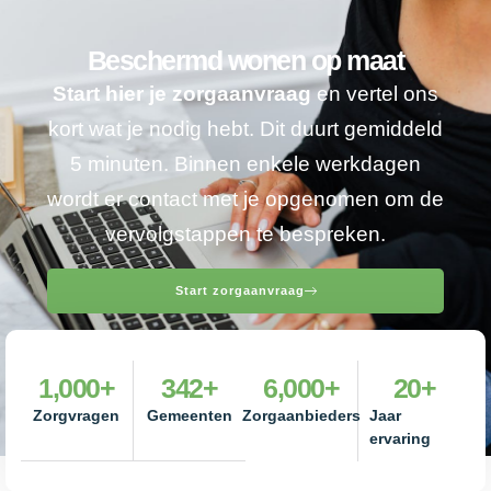
Beschermd wonen op maat
Start hier je zorgaanvraag
en vertel ons
kort wat je nodig hebt. Dit duurt gemiddeld
5 minuten. Binnen enkele werkdagen
wordt er contact met je opgenomen om de
vervolgstappen te bespreken.
Start zorgaanvraag
1,000
+
342
+
6,000
+
20
+
Zorgvragen
Gemeenten
Zorgaanbieders
Jaar
ervaring