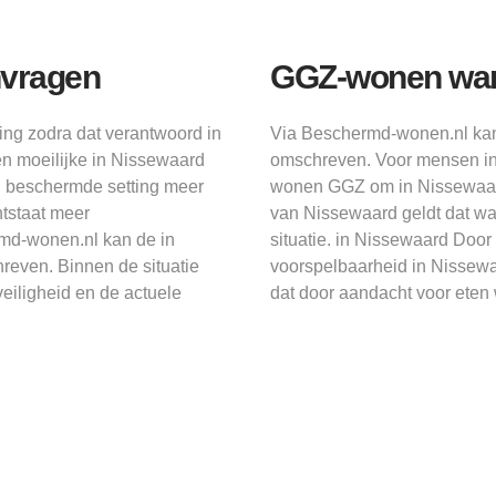
nvragen
GGZ-wonen wann
ing zodra dat verantwoord in
Via Beschermd-wonen.nl kan
en moeilijke in Nissewaard
omschreven. Voor mensen in
n beschermde setting meer
wonen GGZ om in Nissewaard
ntstaat meer
van Nissewaard geldt dat wa
md-wonen.nl kan de in
situatie. in Nissewaard Door
even. Binnen de situatie
voorspelbaarheid in Nissewa
eiligheid en de actuele
dat door aandacht voor eten 