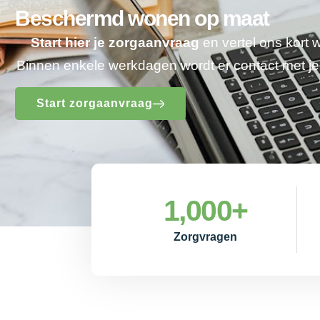
Beschermd wonen op maat
Start hier je zorgaanvraag
en vertel ons kort 
Binnen enkele werkdagen wordt er contact met 
Start zorgaanvraag
1,000
+
Zorgvragen