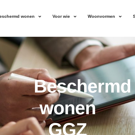
eschermd wonen
Voor wie
Woonvormen
S
Beschermd
wonen
GGZ