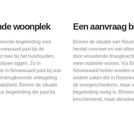
mde woonplek
Een aanvraag b
wenste begeleiding voor
Binnen de situatie van Niss
ssewaard past bij de
herstel concreet en niet all
t mee bij het huishouden,
door wisselende draagkracht
lijven liggen. Zo in
meer stabieler wonen. Via 
ie in Nissewaard past bij wat
Nissewaard helder worden om
 terugkerende ontregeling
andere zaken die in Nissewaa
bijheid. Binnen de situatie
de voorgeschiedenis, maar v
r begeleiding die past bij
begeleiding nodig is. Binnen
beschermend, maar stimuleer