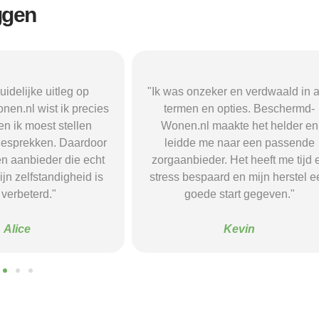
ggen
r en verdwaald in alle
"Beschermd-Wonen.nl hielp mij s
opties. Beschermd-
de juiste informatie te vinden e
akte het helder en
doorverwijzingen naar aanbieder
naar een passende
Dankzij hun site vond ik een ple
 Het heeft me tijd en
waar ik rust en structuur kreeg — 
d en mijn herstel een
voel me nu veel stabieler."
tart gegeven."
Sanne
Kevin