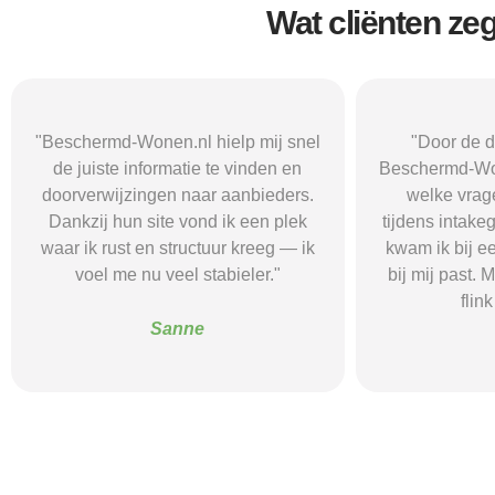
Wat cliënten ze
"Door de duidelijke uitleg op
"Ik was onzeke
Beschermd-Wonen.nl wist ik precies
termen en 
welke vragen ik moest stellen
Wonen.nl ma
tijdens intakegesprekken. Daardoor
leidde me 
kwam ik bij een aanbieder die echt
zorgaanbieder.
bij mij past. Mijn zelfstandigheid is
stress bespaar
flink verbeterd."
goede s
Alice