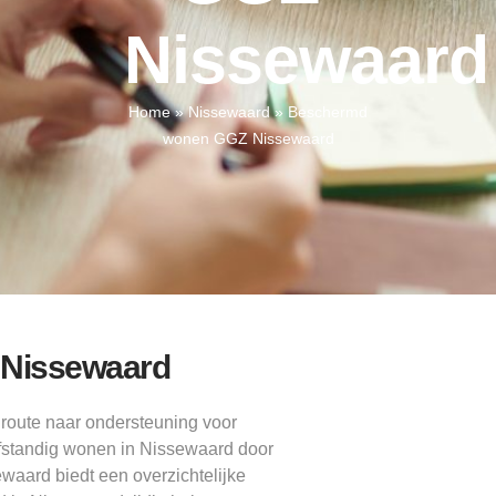
Nissewaard
Home
»
Nissewaard
»
Beschermd
wonen GGZ Nissewaard
n Nissewaard
route naar ondersteuning voor
fstandig wonen in Nissewaard door
waard biedt een overzichtelijke