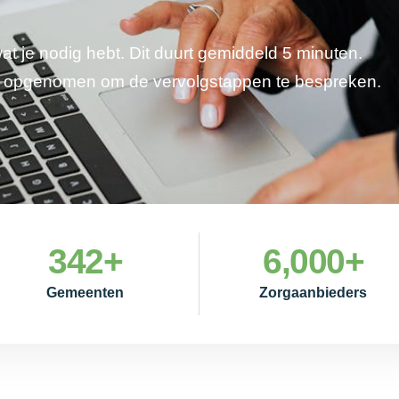
wat je nodig hebt. Dit duurt gemiddeld 5 minuten.
je opgenomen om de vervolgstappen te bespreken.
342
+
6,000
+
Gemeenten
Zorgaanbieders