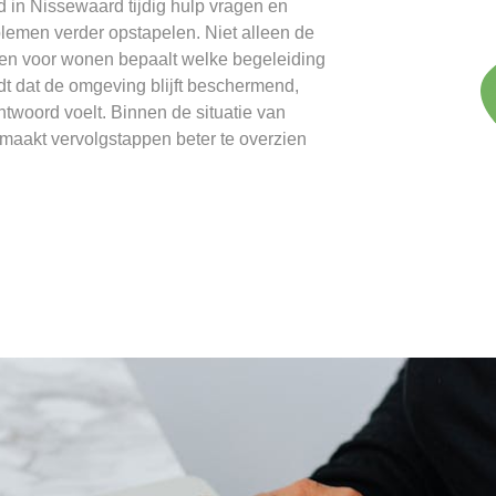
 in Nissewaard tijdig hulp vragen en
lemen verder opstapelen. Niet alleen de
en voor wonen bepaalt welke begeleiding
dt dat de omgeving blijft beschermend,
ntwoord voelt. Binnen de situatie van
maakt vervolgstappen beter te overzien