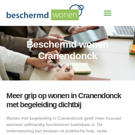
Beschermd wonen
Cranendonck
Home
»
Cranendonck
Meer grip op wonen in Cranendonck
met begeleiding dichtbij
Wonen met begeleiding in Cranendonck geeft meer houvast
wanneer zelfstandig functioneren kwetsbaar is. De
ondersteuning kan bestaan uit praktische hulp, vaste