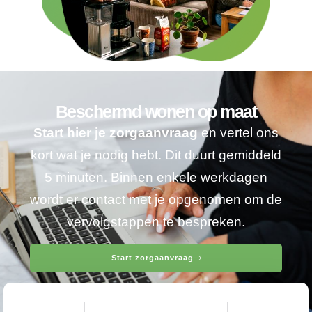
Beschermd wonen op maat
Start hier je zorgaanvraag
en vertel ons
kort wat je nodig hebt. Dit duurt gemiddeld
5 minuten. Binnen enkele werkdagen
wordt er contact met je opgenomen om de
vervolgstappen te bespreken.
Start zorgaanvraag