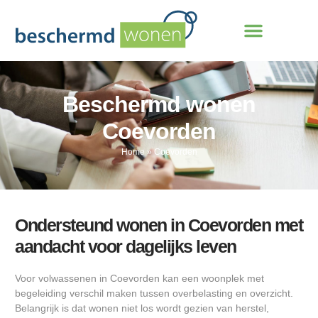
Beschermd wonen
Coevorden
Home
»
Coevorden
Ondersteund wonen in Coevorden met
aandacht voor dagelijks leven
Voor volwassenen in Coevorden kan een woonplek met
begeleiding verschil maken tussen overbelasting en overzicht.
Belangrijk is dat wonen niet los wordt gezien van herstel,