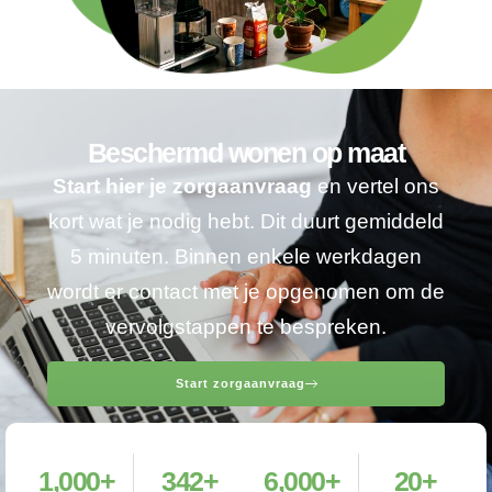
Beschermd wonen op maat
Start hier je zorgaanvraag
en vertel ons
kort wat je nodig hebt. Dit duurt gemiddeld
5 minuten. Binnen enkele werkdagen
wordt er contact met je opgenomen om de
vervolgstappen te bespreken.
Start zorgaanvraag
1,000
+
342
+
6,000
+
20
+