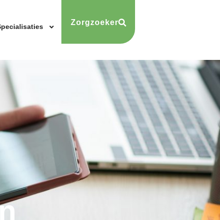
Zorgzoeker
pecialisaties
n