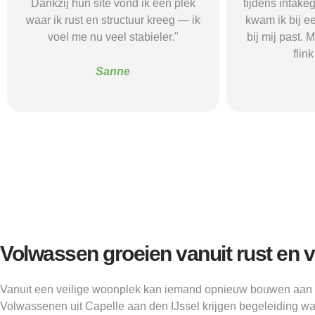
tijdens intakegesprekken. Daardoor
leidde me 
kwam ik bij een aanbieder die echt
zorgaanbieder.
bij mij past. Mijn zelfstandigheid is
stress bespaar
flink verbeterd."
goede s
Alice
Volwassen groeien vanuit rust en 
Vanuit een veilige woonplek kan iemand opnieuw bouwen aan 
Volwassenen uit Capelle aan den IJssel krijgen begeleiding wa