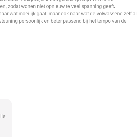
en, zodat wonen niet opnieuw te veel spanning geeft.
 naar wat moeilijk gaat, maar ook naar wat de volwassene zelf al
rsteuning persoonlijk en beter passend bij het tempo van de
nel
"Door de duidelijke uitleg op
"Ik was o
n
Beschermd-Wonen.nl wist ik precies
terme
s.
welke vragen ik moest stellen
Wonen.