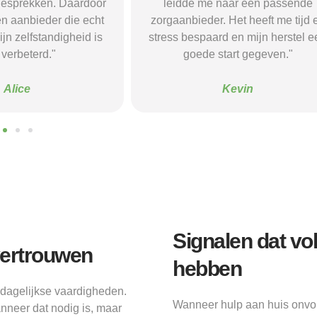
naar een passende
Dankzij hun site vond ik een ple
 Het heeft me tijd en
waar ik rust en structuur kreeg — 
d en mijn herstel een
voel me nu veel stabieler."
tart gegeven."
Sanne
Kevin
Signalen dat v
vertrouwen
hebben
dagelijkse vaardigheden.
Wanneer hulp aan huis onvol
nneer dat nodig is, maar