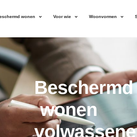
eschermd wonen
Voor wie
Woonvormen
S
Beschermd
wonen
volwassene