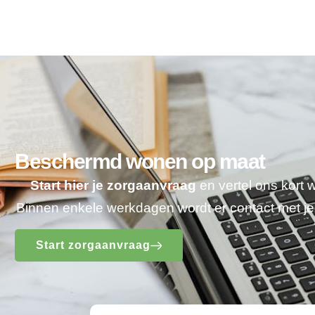
Beschermd wonen op maat
Start hier je zorgaanvraag
en vertel ons kort 
Binnen enkele werkdagen wordt er contact met 
Start zorgaanvraag