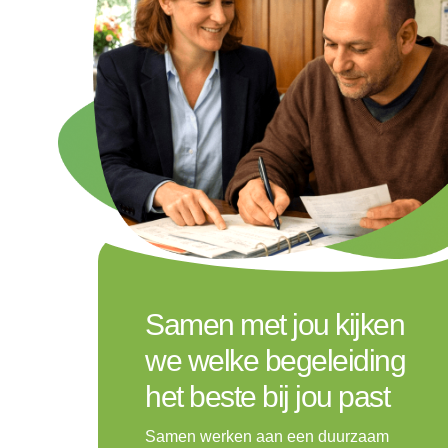
Samen met jou kijken
we welke begeleiding
het beste bij jou past
Samen werken aan een duurzaam