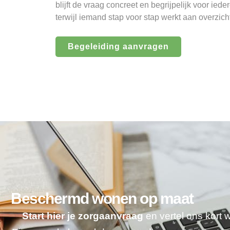
blijft de vraag concreet en begrijpelijk voor ied
terwijl iemand stap voor stap werkt aan overzic
Begeleiding aanvragen
Beschermd wonen op maat
Start hier je zorgaanvraag
en vertel ons kort 