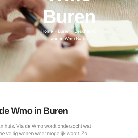
Buren
Home
»
Buren
»
Beschermd
wonen Wmo Buren
a de Wmo in Buren
aan huis. Via de Wmo wordt onderzocht wat
hoe veilig wonen weer mogelijk wordt. Zo