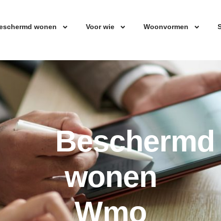
eschermd wonen
Voor wie
Woonvormen
S
Beschermd
wonen
Wmo