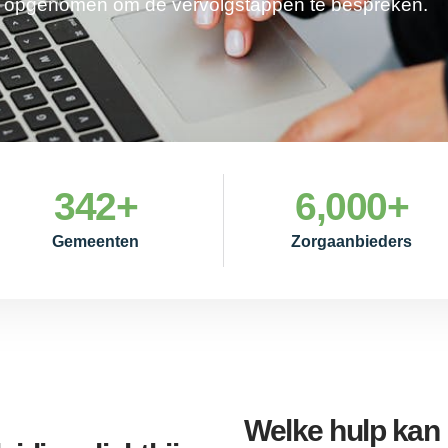
je opgenomen om de vervolgstappen te bespreken.
342
+
6,000
+
Gemeenten
Zorgaanbieders
Welke hulp kan