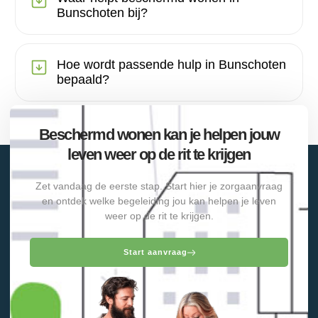
Bunschoten bij?
Hoe wordt passende hulp in Bunschoten
bepaald?
Beschermd wonen kan je helpen jouw
leven weer op de rit te krijgen
Zet vandaag de eerste stap. Start hier je zorgaanvraag
en ontdek welke begeleiding jou kan helpen je leven
weer op de rit te krijgen.
Start aanvraag