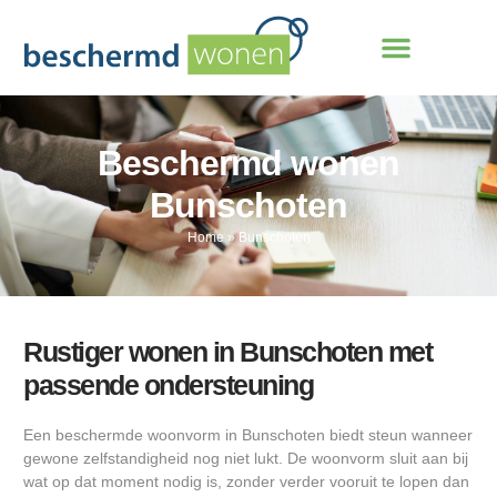
Beschermd wonen
Bunschoten
Home
»
Bunschoten
Rustiger wonen in Bunschoten met
passende ondersteuning
Een beschermde woonvorm in Bunschoten biedt steun wanneer
gewone zelfstandigheid nog niet lukt. De woonvorm sluit aan bij
wat op dat moment nodig is, zonder verder vooruit te lopen dan