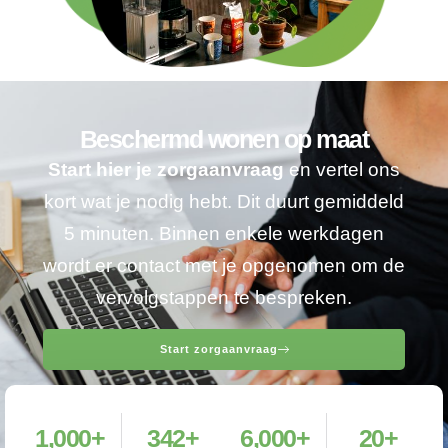
Beschermd wonen op maat
Start hier je zorgaanvraag
en vertel ons
kort wat je nodig hebt. Dit duurt gemiddeld
5 minuten. Binnen enkele werkdagen
wordt er contact met je opgenomen om de
vervolgstappen te bespreken.
Start zorgaanvraag
1,000
+
342
+
6,000
+
20
+