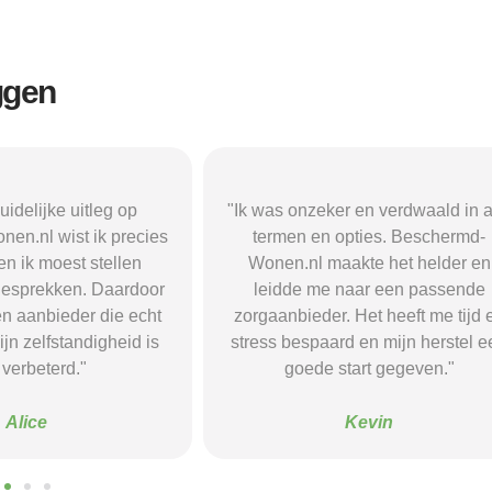
ggen
r en verdwaald in alle
"Beschermd-Wonen.nl hielp mij s
opties. Beschermd-
de juiste informatie te vinden e
akte het helder en
doorverwijzingen naar aanbieder
naar een passende
Dankzij hun site vond ik een ple
 Het heeft me tijd en
waar ik rust en structuur kreeg — 
d en mijn herstel een
voel me nu veel stabieler."
tart gegeven."
Sanne
Kevin