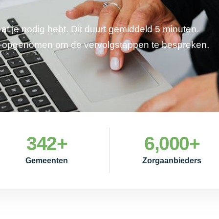
wat je nodig hebt. Dit duurt gemiddeld 5 minuten.
je opgenomen om de vervolgstappen te bespreken.
342
+
6,000
+
Gemeenten
Zorgaanbieders