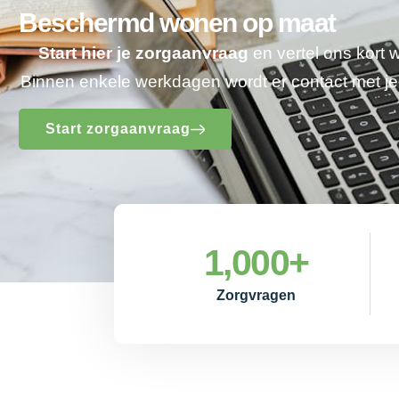
Beschermd wonen op maat
Start hier je zorgaanvraag
en vertel ons kort 
Binnen enkele werkdagen wordt er contact met 
Start zorgaanvraag
1,000
+
Zorgvragen