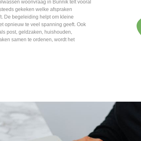
volwassen woonvraag in Bunnik telt vooral
dt steeds gekeken welke afspraken
jft. De begeleiding helpt om kleine
t opnieuw te veel spanning geeft. Ook
ls post, geldzaken, huishouden,
zaken samen te ordenen, wordt het