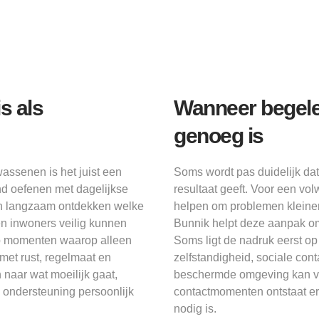
s als
Wanneer begelei
genoeg is
wassenen is het juist een
Soms wordt pas duidelijk d
nd oefenen met dagelijkse
resultaat geeft. Voor een v
en langzaam ontdekken welke
helpen om problemen kleiner
sen inwoners veilig kunnen
Bunnik helpt deze aanpak om
op momenten waarop alleen
Soms ligt de nadruk eerst op
met rust, regelmaat en
zelfstandigheid, sociale co
 naar wat moeilijk gaat,
beschermde omgeving kan vo
e ondersteuning persoonlijk
contactmomenten ontstaat er 
nodig is.