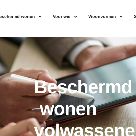
eschermd wonen
Voor wie
Woonvormen
S
Beschermd
wonen
volwassene