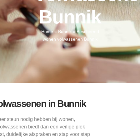
Bunnik
Home
»
Bunnik
»
Beschermd
wonen volwassenen Bunnik
lwassenen in Bunnik
meer steun nodig hebben bij wonen,
olwassenen biedt dan een veilige plek
ust, duidelijke afspraken en stap voor stap