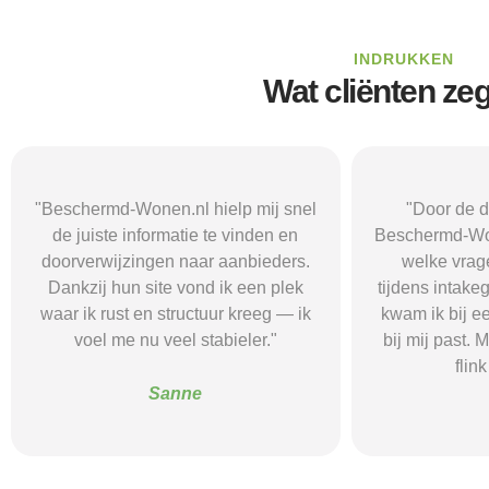
INDRUKKEN
Wat cliënten ze
"Door de duidelijke uitleg op
"Ik was onzeke
Beschermd-Wonen.nl wist ik precies
termen en 
welke vragen ik moest stellen
Wonen.nl ma
tijdens intakegesprekken. Daardoor
leidde me 
kwam ik bij een aanbieder die echt
zorgaanbieder.
bij mij past. Mijn zelfstandigheid is
stress bespaar
flink verbeterd."
goede s
Alice