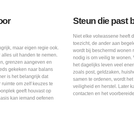
oor
Steun die past 
Niet elke volwassene heeft d
toezicht, de ander aan begele
rijk, maar eigen regie ook.
wordt bij beschermd wonen 
r alles uit handen te nemen.
nodig is om veilig te wonen
en, grenzen aangeven en
het dagelijks leven veel en
eeds gekeken naar balans
zoals post, geldzaken, huish
 is het belangrijk dat
samen te ordenen, wordt het 
er ruimte om zelf keuzes te
veiligheid en herstel. Later
onplek geeft houvast op
contacten en het voorbereid
basis kan iemand oefenen