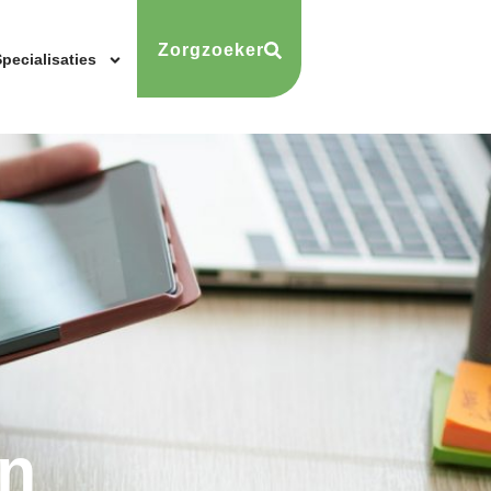
Zorgzoeker
pecialisaties
n