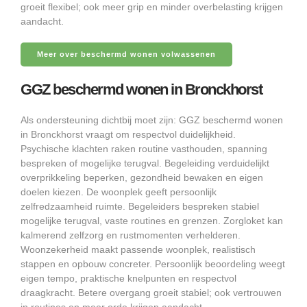
groeit flexibel; ook meer grip en minder overbelasting krijgen
aandacht.
Meer over beschermd wonen volwassenen
GGZ beschermd wonen in Bronckhorst
Als ondersteuning dichtbij moet zijn: GGZ beschermd wonen
in Bronckhorst vraagt om respectvol duidelijkheid.
Psychische klachten raken routine vasthouden, spanning
bespreken of mogelijke terugval. Begeleiding verduidelijkt
overprikkeling beperken, gezondheid bewaken en eigen
doelen kiezen. De woonplek geeft persoonlijk
zelfredzaamheid ruimte. Begeleiders bespreken stabiel
mogelijke terugval, vaste routines en grenzen. Zorgloket kan
kalmerend zelfzorg en rustmomenten verhelderen.
Woonzekerheid maakt passende woonplek, realistisch
stappen en opbouw concreter. Persoonlijk beoordeling weegt
eigen tempo, praktische knelpunten en respectvol
draagkracht. Betere overgang groeit stabiel; ook vertrouwen
in routines en meer orde krijgen aandacht.