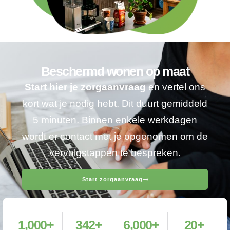
Beschermd wonen op maat
Start hier je zorgaanvraag
en vertel ons
kort wat je nodig hebt. Dit duurt gemiddeld
5 minuten. Binnen enkele werkdagen
wordt er contact met je opgenomen om de
vervolgstappen te bespreken.
Start zorgaanvraag
1,000
+
342
+
6,000
+
20
+