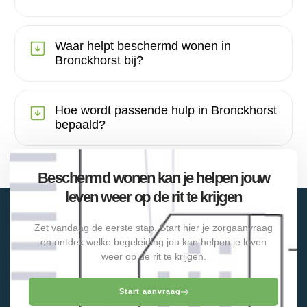
Waar helpt beschermd wonen in
Bronckhorst bij?
Hoe wordt passende hulp in Bronckhorst
bepaald?
Beschermd wonen kan je helpen jouw
leven weer op de rit te krijgen
Zet vandaag de eerste stap. Start hier je zorgaanvraag
en ontdek welke begeleiding jou kan helpen je leven
weer op de rit te krijgen.
Start aanvraag