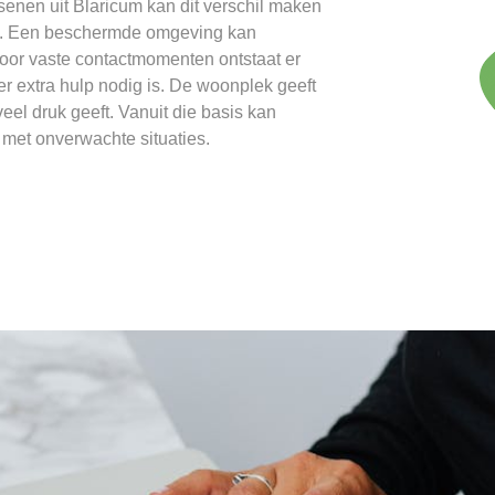
nen uit Blaricum kan dit verschil maken
gt. Een beschermde omgeving kan
oor vaste contactmomenten ontstaat er
er extra hulp nodig is. De woonplek geeft
l druk geeft. Vanuit die basis kan
met onverwachte situaties.