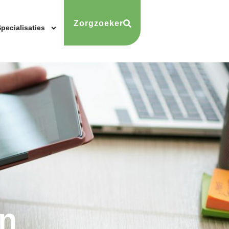
Zorgzoeker
pecialisaties
n