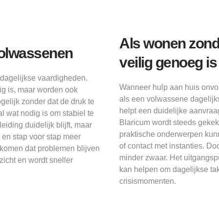
Als wonen zond
volwassenen
veilig genoeg is
dagelijkse vaardigheden.
Wanneer hulp aan huis onvol
ig is, maar worden ook
als een volwassene dagelijks 
gelijk zonder dat de druk te
helpt een duidelijke aanvraa
l wat nodig is om stabiel te
Blaricum wordt steeds gekek
iding duidelijk blijft, maar
praktische onderwerpen kunn
n en stap voor stap meer
of contact met instanties. D
komen dat problemen blijven
minder zwaar. Het uitgangspu
icht en wordt sneller
kan helpen om dagelijkse tak
crisismomenten.