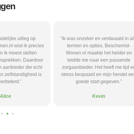
ggen
r en verdwaald in alle
"Beschermd-Wonen.nl hielp mij s
opties. Beschermd-
de juiste informatie te vinden e
akte het helder en
doorverwijzingen naar aanbieder
naar een passende
Dankzij hun site vond ik een ple
 Het heeft me tijd en
waar ik rust en structuur kreeg — 
d en mijn herstel een
voel me nu veel stabieler."
tart gegeven."
Sanne
Kevin