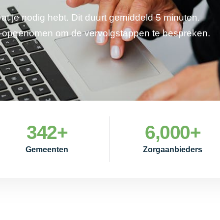
wat je nodig hebt. Dit duurt gemiddeld 5 minuten.
je opgenomen om de vervolgstappen te bespreken.
342
+
6,000
+
Gemeenten
Zorgaanbieders