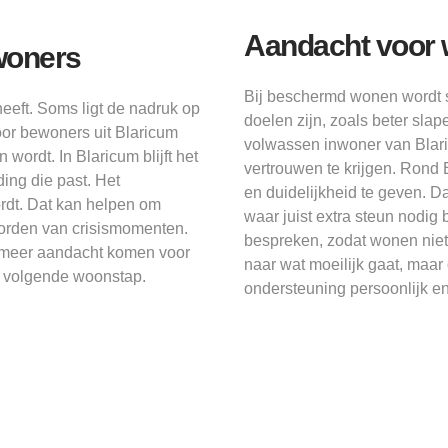
Aandacht voor 
woners
Bij beschermd wonen wordt 
eeft. Soms ligt de nadruk op
doelen zijn, zoals beter sla
oor bewoners uit Blaricum
volwassen inwoner van Blari
n wordt. In Blaricum blijft het
vertrouwen te krijgen. Rond
ing die past. Het
en duidelijkheid te geven. D
rdt. Dat kan helpen om
waar juist extra steun nodig 
 worden van crisismomenten.
bespreken, zodat wonen niet 
er meer aandacht komen voor
naar wat moeilijk gaat, maar 
n volgende woonstap.
ondersteuning persoonlijk e