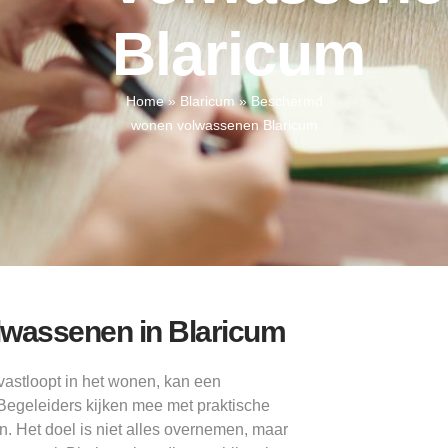
Blaricum
Home
»
Blaricum
»
Beschermd
wonen volwassenen Blaricum
lwassenen in Blaricum
astloopt in het wonen, kan een
Begeleiders kijken mee met praktische
. Het doel is niet alles overnemen, maar