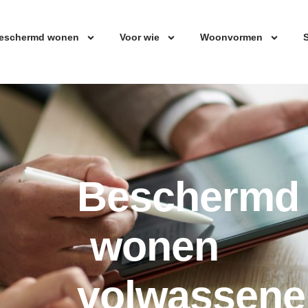
eschermd wonen
Voor wie
Woonvormen
S
Beschermd
wonen
volwassene