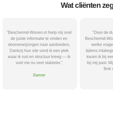
Wat cliënten ze
"Door de duidelijke uitleg op
"Ik was onzeke
Beschermd-Wonen.nl wist ik precies
termen en 
welke vragen ik moest stellen
Wonen.nl ma
tijdens intakegesprekken. Daardoor
leidde me 
kwam ik bij een aanbieder die echt
zorgaanbieder.
bij mij past. Mijn zelfstandigheid is
stress bespaar
flink verbeterd."
goede s
Alice