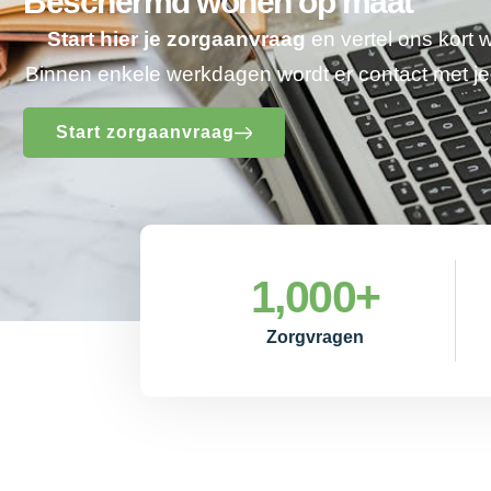
Beschermd wonen op maat
Start hier je zorgaanvraag
en vertel ons kort 
Binnen enkele werkdagen wordt er contact met 
Start zorgaanvraag
1,000
+
Zorgvragen