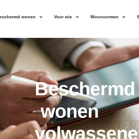
eschermd wonen
Voor wie
Woonvormen
S
Beschermd
wonen
volwassene