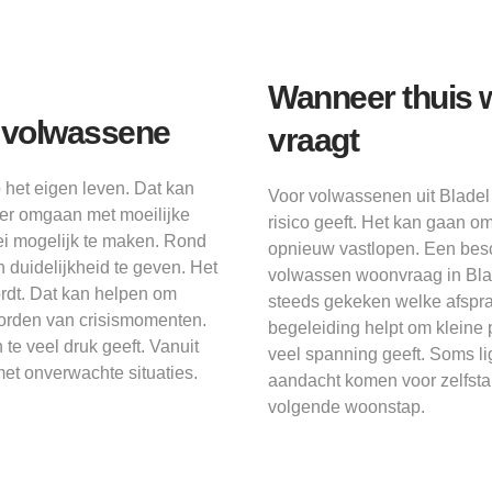
Wanneer thuis 
s volwassene
vraagt
 het eigen leven. Dat kan
Voor volwassenen uit Bladel
ter omgaan met moeilijke
risico geeft. Het kan gaan o
i mogelijk te maken. Rond
opnieuw vastlopen. Een besc
duidelijkheid te geven. Het
volwassen woonvraag in Bladel
rdt. Dat kan helpen om
steeds gekeken welke afsprake
 worden van crisismomenten.
begeleiding helpt om kleine
e veel druk geeft. Vanuit
veel spanning geeft. Soms lig
et onverwachte situaties.
aandacht komen voor zelfsta
volgende woonstap.