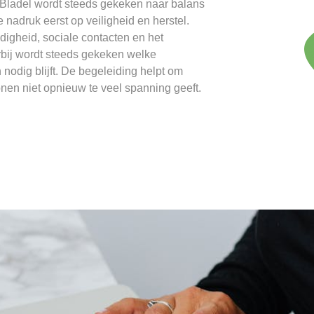
t Bladel wordt steeds gekeken naar balans
 nadruk eerst op veiligheid en herstel.
digheid, sociale contacten en het
bij wordt steeds gekeken welke
 nodig blijft. De begeleiding helpt om
nen niet opnieuw te veel spanning geeft.