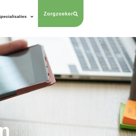
Zorgzoeker
pecialisaties
n