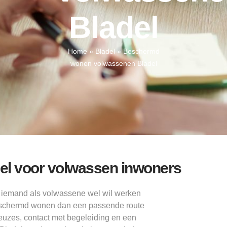
Bladel
Home
»
Bladel
»
Beschermd
wonen volwassenen Bladel
el voor volwassen inwoners
l iemand als volwassene wel wil werken
 beschermd wonen dan een passende route
 keuzes, contact met begeleiding en een