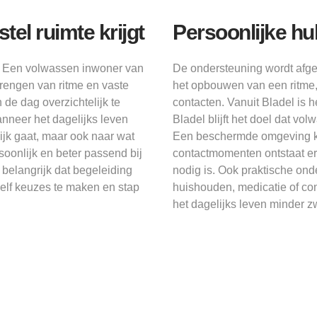
el ruimte krijgt
Persoonlijke h
g. Een volwassen inwoner van
De ondersteuning wordt afg
rengen van ritme en vaste
het opbouwen van een ritme,
de dag overzichtelijk te
contacten. Vanuit Bladel is he
nneer het dagelijks leven
Bladel blijft het doel dat v
lijk gaat, maar ook naar wat
Een beschermde omgeving ka
soonlijk en beter passend bij
contactmomenten ontstaat er 
belangrijk dat begeleiding
nodig is. Ook praktische on
m zelf keuzes te maken en stap
huishouden, medicatie of co
het dagelijks leven minder z