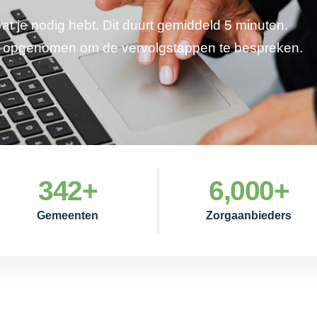
wat je nodig hebt. Dit duurt gemiddeld 5 minuten.
je opgenomen om de vervolgstappen te bespreken.
342
+
6,000
+
Gemeenten
Zorgaanbieders