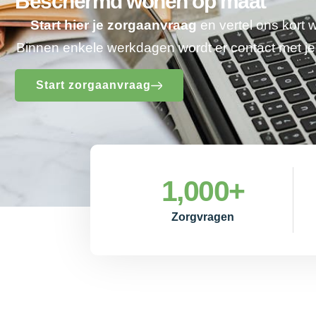
Beschermd wonen op maat
Start hier je zorgaanvraag
en vertel ons kort 
Binnen enkele werkdagen wordt er contact met 
Start zorgaanvraag
1,000
+
Zorgvragen