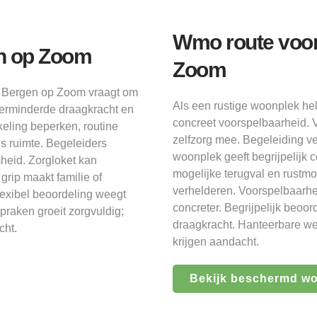
Wmo route voo
n op Zoom
Zoom
 in Bergen op Zoom vraagt om
Als een rustige woonplek h
 verminderde draagkracht en
concreet voorspelbaarheid. 
keling beperken, routine
zelfzorg mee. Begeleiding ve
s ruimte. Begeleiders
woonplek geeft begrijpelijk 
heid. Zorgloket kan
mogelijke terugval en rustm
grip maakt familie of
verhelderen. Voorspelbaarhei
lexibel beoordeling weegt
concreter. Begrijpelijk beoor
praken groeit zorgvuldig;
draagkracht. Hanteerbare we
cht.
krijgen aandacht.
Bekijk beschermd w