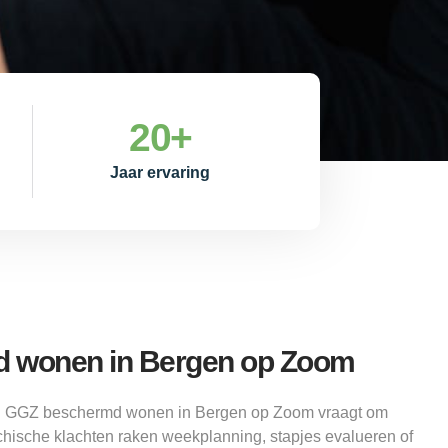
20
+
Jaar ervaring
 wonen in Bergen op Zoom
t: GGZ beschermd wonen in Bergen op Zoom vraagt om
chische klachten raken weekplanning, stapjes evalueren of