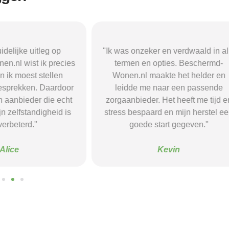
r en verdwaald in alle
"Beschermd-Wonen.nl hielp mij s
opties. Beschermd-
de juiste informatie te vinden e
akte het helder en
doorverwijzingen naar aanbieder
naar een passende
Dankzij hun site vond ik een ple
 Het heeft me tijd en
waar ik rust en structuur kreeg — 
d en mijn herstel een
voel me nu veel stabieler."
tart gegeven."
Sanne
Kevin