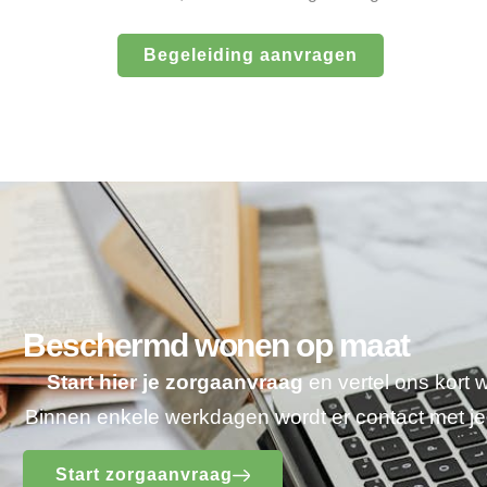
Begeleiding aanvragen
Beschermd wonen op maat
Start hier je zorgaanvraag
en vertel ons kort 
Binnen enkele werkdagen wordt er contact met 
Start zorgaanvraag