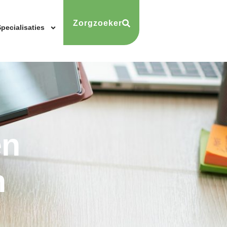
Zorgzoeker
pecialisaties
en
m