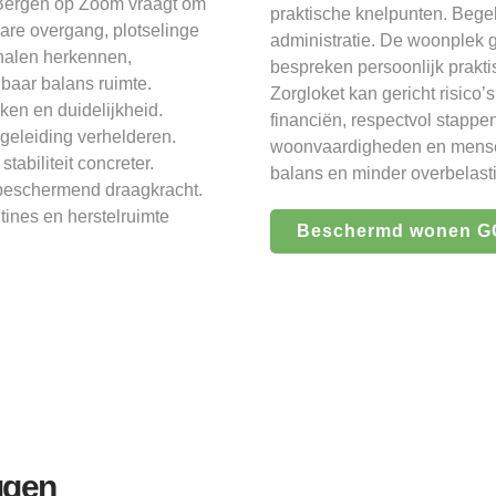
 Bergen op Zoom vraagt om
praktische knelpunten. Bege
re overgang, plotselinge
administratie. De woonplek g
nalen herkennen,
bespreken persoonlijk prakti
baar balans ruimte.
Zorgloket kan gericht risico
ken en duidelijkheid.
financiën, respectvol stappe
geleiding verhelderen.
woonvaardigheden en menseli
abiliteit concreter.
balans en minder overbelasti
 beschermend draagkracht.
utines en herstelruimte
Beschermd wonen GG
ggen