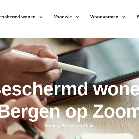
eschermd wonen
Voor wie
Woonvormen
S
eschermd won
Bergen op Zoo
Home
»
Bergen op Zoom