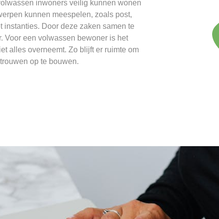
dat volwassen inwoners veilig kunnen wonen
rwerpen kunnen meespelen, zoals post,
t instanties. Door deze zaken samen te
r. Voor een volwassen bewoner is het
iet alles overneemt. Zo blijft er ruimte om
rtrouwen op te bouwen.