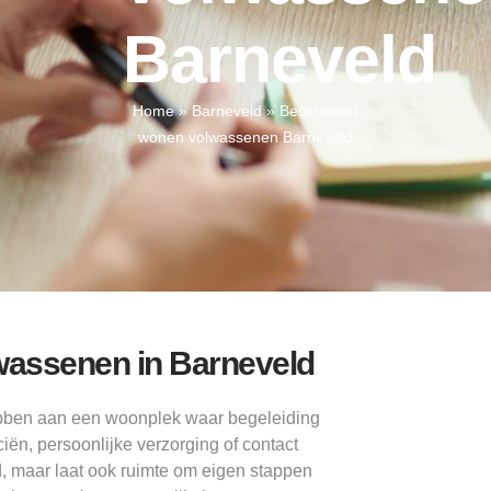
Barneveld
Home
»
Barneveld
»
Beschermd
wonen volwassenen Barneveld
lwassenen in Barneveld
bben aan een woonplek waar begeleiding
ciën, persoonlijke verzorging of contact
, maar laat ook ruimte om eigen stappen