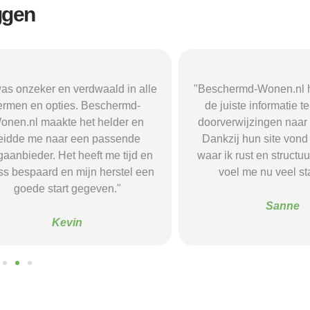
ggen
r en verdwaald in alle
"Beschermd-Wonen.nl hielp mij s
opties. Beschermd-
de juiste informatie te vinden e
akte het helder en
doorverwijzingen naar aanbieder
naar een passende
Dankzij hun site vond ik een ple
 Het heeft me tijd en
waar ik rust en structuur kreeg — 
d en mijn herstel een
voel me nu veel stabieler."
tart gegeven."
Sanne
Kevin