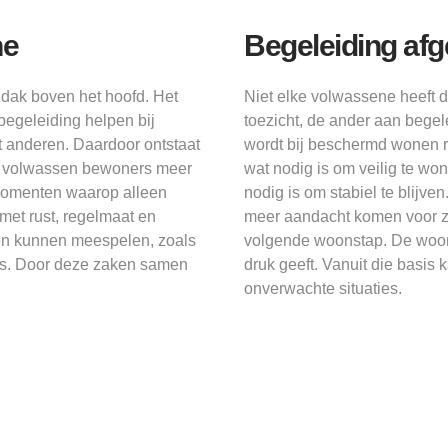
ne
Begeleiding af
dak boven het hoofd. Het
Niet elke volwassene heeft d
begeleiding helpen bij
toezicht, de ander aan begele
t anderen. Daardoor ontstaat
wordt bij beschermd wonen 
m volwassen bewoners meer
wat nodig is om veilig te wo
 momenten waarop alleen
nodig is om stabiel te blijven
met rust, regelmaat en
meer aandacht komen voor ze
en kunnen meespelen, zoals
volgende woonstap. De woon
ies. Door deze zaken samen
druk geeft. Vanuit die basi
onverwachte situaties.