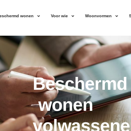
eschermd wonen
Voor wie
Woonvormen
S
Beschermd
wonen
volwassene