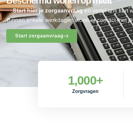
Beschermd wonen op maat
Start hier je zorgaanvraag
en vertel ons kort 
Binnen enkele werkdagen wordt er contact met 
Start zorgaanvraag
1,000
+
Zorgvragen