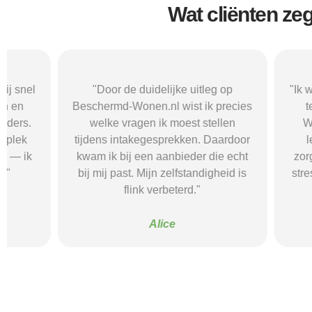
Wat cliënten ze
"Door de duidelijke uitleg op
"Ik was onzeke
Beschermd-Wonen.nl wist ik precies
termen en 
welke vragen ik moest stellen
Wonen.nl ma
tijdens intakegesprekken. Daardoor
leidde me 
kwam ik bij een aanbieder die echt
zorgaanbieder.
bij mij past. Mijn zelfstandigheid is
stress bespaar
flink verbeterd."
goede s
Alice