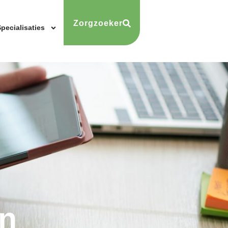
Zorgzoeker
pecialisaties
n