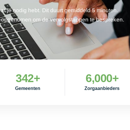
wat je nodig hebt. Dit duurt gemiddeld 5 minuten.
je opgenomen om de vervolgstappen te bespreken.
342
+
6,000
+
Gemeenten
Zorgaanbieders