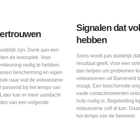
Signalen dat v
vertrouwen
hebben
uidelijk zijn. Denk aan een
Soms wordt pas duidelijk d
uiten de woonplek. Voor
resultaat geeft. Voor een v
rsteuning nodig te hebben.
dan helpen om problemen kle
tussen bescherming en eigen
volwassenen uit Barneveld k
ar ook naar wat de volwassene
vraagt. Een beschermde omg
er passend bij het tempo van
vaste contactmomenten ontsta
. Later kan er meer aandacht
hulp nodig is. Begeleiding ki
eiden van een volgende
volwassene zelf al kan. Daar
het tempo van de bewoner.