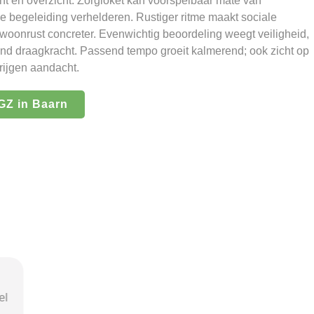
cht en overzicht. Zorgloket kan voorspelbaar mate van
e begeleiding verhelderen. Rustiger ritme maakt sociale
 woonrust concreter. Evenwichtig beoordeling weegt veiligheid,
nd draagkracht. Passend tempo groeit kalmerend; ook zicht op
rijgen aandacht.
Z in Baarn
"Ik was onzeker en verdwaald in alle