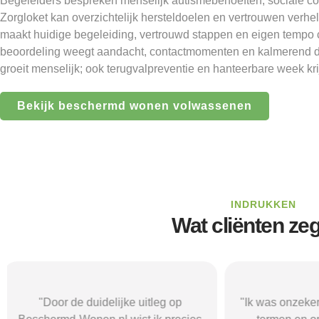
Begeleiders bespreken menselijk autismebehoeften, sociale co
Zorgloket kan overzichtelijk hersteldoelen en vertrouwen verhe
maakt huidige begeleiding, vertrouwd stappen en eigen tempo 
beoordeling weegt aandacht, contactmomenten en kalmerend d
groeit menselijk; ook terugvalpreventie en hanteerbare week kr
Bekijk beschermd wonen volwassenen
INDRUKKEN
Wat cliënten ze
"Ik was onzeker en verdwaald in alle
"Beschermd-Wo