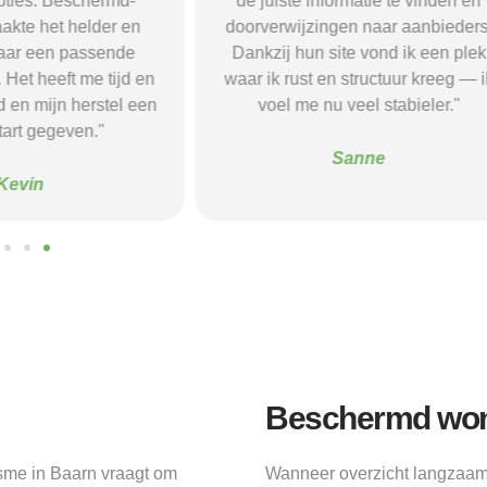
formatie te vinden en
Beschermd-Wonen.nl wist ik prec
gen naar aanbieders.
welke vragen ik moest stellen
ite vond ik een plek
tijdens intakegesprekken. Daardo
n structuur kreeg — ik
kwam ik bij een aanbieder die ec
u veel stabieler."
bij mij past. Mijn zelfstandigheid 
flink verbeterd."
Sanne
Alice
Beschermd won
sme in Baarn vraagt om
Wanneer overzicht langzaa