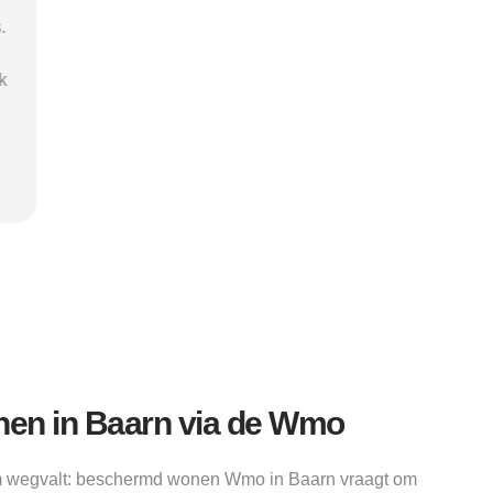
ies
termen en opties. Beschermd-
Wonen.nl maakte het helder en
or
leidde me naar een passende
ht
zorgaanbieder. Het heeft me tijd en
is
stress bespaard en mijn herstel een
goede start gegeven."
Kevin
en in Baarn via de Wmo
m wegvalt: beschermd wonen Wmo in Baarn vraagt om