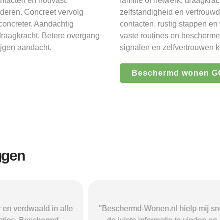
ntacten en houvast.
familie of netwerk, draagkra
lderen. Concreet vervolg
zelfstandigheid en vertrouwd
concreter. Aandachtig
contacten, rustig stappen en
raagkracht. Betere overgang
vaste routines en bescherme
ijgen aandacht.
signalen en zelfvertrouwen k
Beschermd wonen GG
ggen
nen.nl hielp mij snel
"Door de duidelijke uitleg op