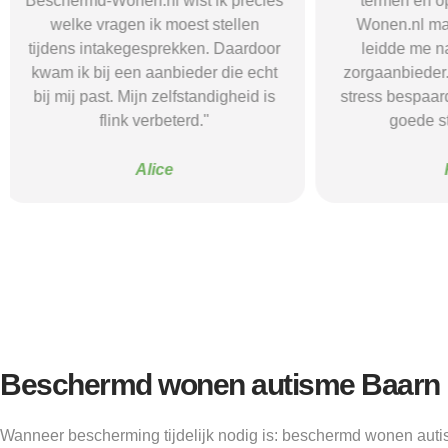
termen en opties. Beschermd-
de juiste in
Wonen.nl maakte het helder en
doorverwijzin
leidde me naar een passende
Dankzij hun s
zorgaanbieder. Het heeft me tijd en
waar ik rust e
stress bespaard en mijn herstel een
voel me n
goede start gegeven."
Kevin
Beschermd wonen autisme Baarn
Wanneer bescherming tijdelijk nodig is: beschermd wonen auti