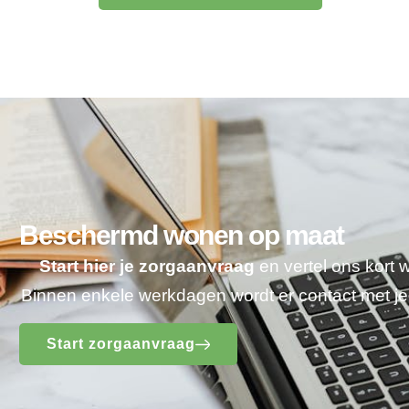
Beschermd wonen op maat
Start hier je zorgaanvraag
en vertel ons kort 
Binnen enkele werkdagen wordt er contact met 
Start zorgaanvraag