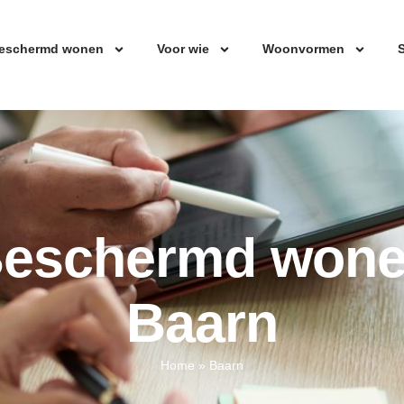
eschermd wonen
Voor wie
Woonvormen
S
eschermd won
Baarn
Home
»
Baarn