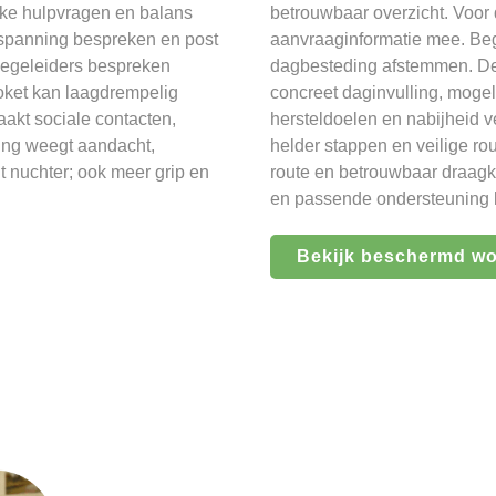
jke hulpvragen en balans
betrouwbaar overzicht. Voor 
, spanning bespreken en post
aanvraaginformatie mee. Beg
Begeleiders bespreken
dagbesteding afstemmen. De 
loket kan laagdrempelig
concreet daginvulling, mogel
aakt sociale contacten,
hersteldoelen en nabijheid v
ling weegt aandacht,
helder stappen en veilige ro
t nuchter; ook meer grip en
route en betrouwbaar draagkr
en passende ondersteuning k
Bekijk beschermd w