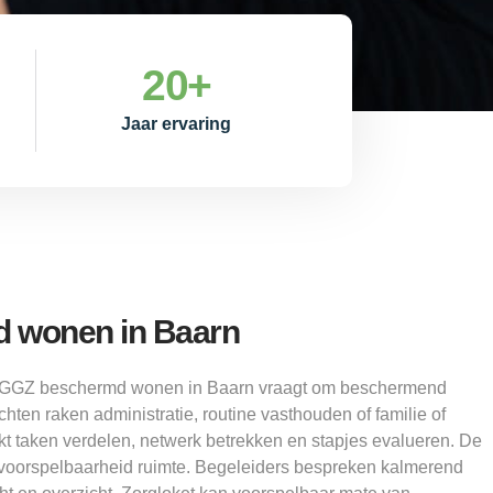
20
+
Jaar ervaring
 wonen in Baarn
: GGZ beschermd wonen in Baarn vraagt om beschermend
hten raken administratie, routine vasthouden of familie of
kt taken verdelen, netwerk betrekken en stapjes evalueren. De
voorspelbaarheid ruimte. Begeleiders bespreken kalmerend