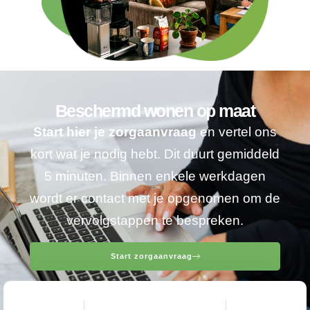
Beschermd wonen op maat
Start hier je zorgaanvraag
en vertel ons
kort wat je nodig hebt. Dit duurt gemiddeld
5 minuten. Binnen enkele werkdagen
wordt er contact met je opgenomen om de
vervolgstappen te bespreken.
Start zorgaanvraag